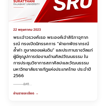
22 พฤษภาคม 2023
พระเจ้าวรวงศ์เธอ พระองค์เจ้าสิริภาจุฑาภ
รณ์ ทรงเปิดนิทรรศการ “ผ้ายกพัตราภรณ์
ล้ำค่า ภูษาสองแผ่นดิน” และประทานรางวัลแก่
ผู้มีคุณูปการต่องานด้านศิลปวัฒนธรรม ใน
การประชุมวิชาการสภาศิลปะและวัฒนธรรม
มหาวิทยาลัยราชภัฏแห่งประเทศไทย ประจำปี
2566
———&#8...
อ่านรายละเอียด →