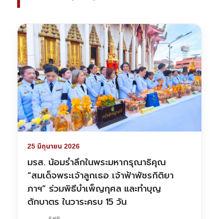
25 มิถุนายน 2026
มรส. น้อมรำลึกในพระมหากรุณาธิคุณ
“สมเด็จพระเจ้าลูกเธอ เจ้าฟ้าพัชรกิติยา
ภาฯ” ร่วมพิธีบำเพ็ญกุศล และทำบุญ
ตักบาตร ในวาระครบ 15 วัน