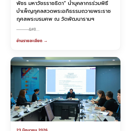
พัชร มหาวัชรราชธิดา” นำบุคลากรร่วมพิธี
บำเพ็ญกุศลสวดพระอภิธรรมถวายพระราช
กุศลพระบรมศพ ณ วัดพัฒนารามฯ
———&#8...
อ่านรายละเอียด →
23 มิถุนายน 2026