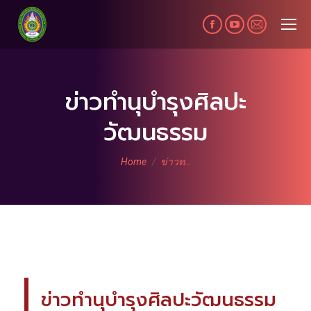
Facebook
YouTube
Mail
page
page
page
opens
opens
opens
in
in
in
ข่าวทำนุบำรุงศิลปะ
new
new
new
วัฒนธรรม
window
window
window
You are here:
Home
ข่าวท…
ข่าวทำนุบำรุงศิลปะวัฒนธรรม