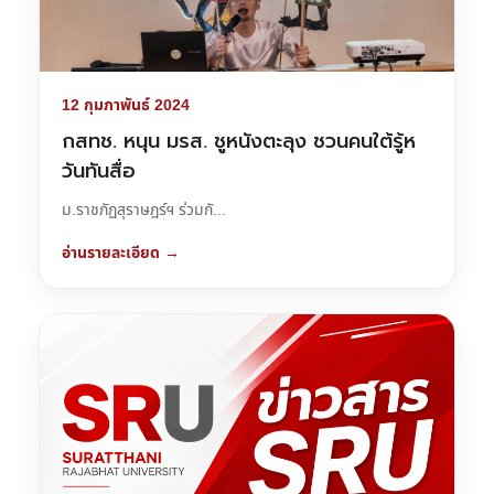
12 กุมภาพันธ์ 2024
กสทช. หนุน มรส. ชูหนังตะลุง ชวนคนใต้รู้ห
วันทันสื่อ
ม.ราชภัฏสุราษฎร์ฯ ร่วมกั...
อ่านรายละเอียด →