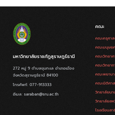
คณะ
คณะครุศาส
คณะมนุษยศ
มหาวิทยาลัยราชภัฏสุราษฎร์ธานี
คณะวิทยาศ
คณะวิทยาก
272 หมู่ 9 ตำบลขุนทะเล อำเภอเมือง
คณะพยาบา
จังหวัดสุราษฎร์ธานี 84100
คณะนิติศาส
โทรศัพท์: 077-913333
วิทยาลัยนาน
อีเมล: saraban@sru.ac.th
วิทยาลัยสห
โรงเรียนสา