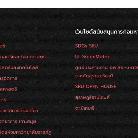
เว็บไซต์สนับสนุนภารกิจมห
ตร์
SDGs SRU
าสตร์และสังคมศาสตร์
UI GreenMetric
าสตร์และเทคโนโลยี
ศูนย์ประสานงาน อพ.สธ.-มหาวิ
ราชภัฏสุราษฎร์ธานี
ารจัดการ
SRU OPEN HOUSE
ลศาสตร์
สุราษฎร์ธานีเกมส์
ตร์
ตาปีเกมส์
าชาติการท่องเที่ยว
วิทยาการ เกาะสมุย
ธิตแห่งมหาวิทยาลัยราชภัฏ