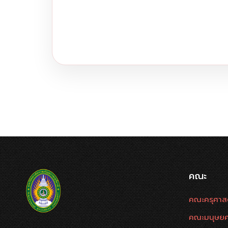
คณะ
คณะครุศาส
คณะมนุษยศ