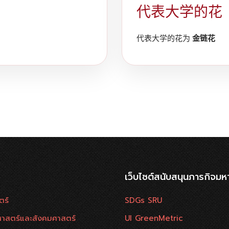
代表大学的花
代表大学的花为
金链花
เว็บไซต์สนับสนุนภารกิจมห
ตร์
SDGs SRU
าสตร์และสังคมศาสตร์
UI GreenMetric