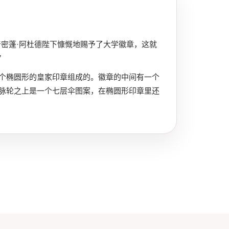
普密蓬·阿杜德陛下慷慨地赐予了大学徽章，这就
”
个椭圆形的皇家印章组成的。徽章的中间有一个
脉轮之上是一个七层伞图案，在椭圆形印章里还