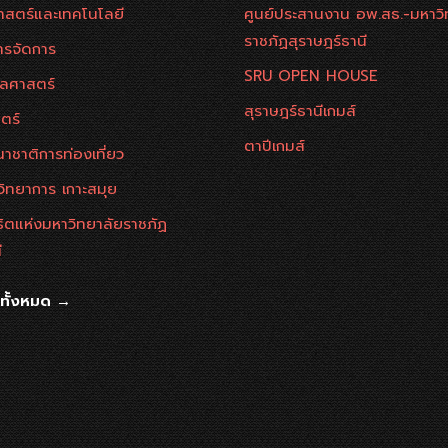
าสตร์และเทคโนโลยี
ศูนย์ประสานงาน อพ.สธ.-มหาวิ
ราชภัฏสุราษฎร์ธานี
ารจัดการ
SRU OPEN HOUSE
ลศาสตร์
สุราษฎร์ธานีเกมส์
ตร์
ตาปีเกมส์
าชาติการท่องเที่ยว
วิทยาการ เกาะสมุย
ธิตแห่งมหาวิทยาลัยราชภัฏ
ี
นทั้งหมด →