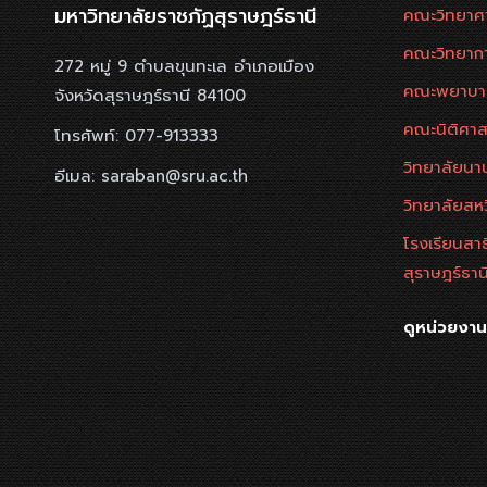
มหาวิทยาลัยราชภัฏสุราษฎร์ธานี
คณะวิทยาศ
คณะวิทยาก
272 หมู่ 9 ตำบลขุนทะเล อำเภอเมือง
คณะพยาบา
จังหวัดสุราษฎร์ธานี 84100
คณะนิติศาส
โทรศัพท์: 077-913333
วิทยาลัยนาน
อีเมล: saraban@sru.ac.th
วิทยาลัยสห
โรงเรียนสา
สุราษฎร์ธาน
ดูหน่วยงา