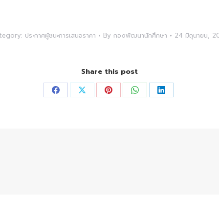
tegory:
ประกาศผู้ชนะการเสนอราคา
By
กองพัฒนานักศึกษา
24 มิถุนายน, 2
Share this post
Share
Share
Share
Share
Share
on
on
on
on
on
Facebook
X
Pinterest
WhatsApp
LinkedIn