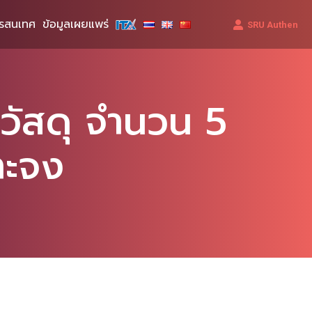
รสนเทศ
ข้อมูลเผยแพร่
SRU Authen
วัสดุ จำนวน 5
าะจง