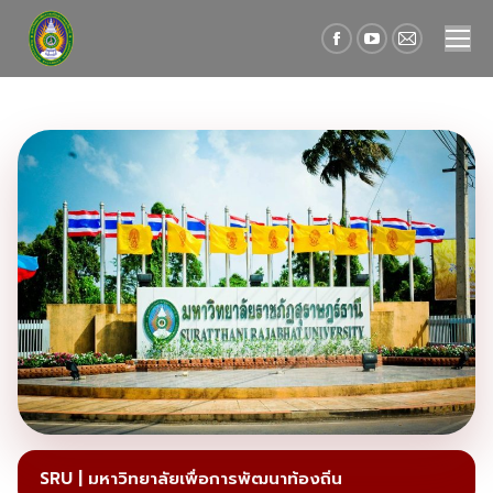
Facebook
YouTube
Mail
page
page
page
opens
opens
opens
in
in
in
new
new
new
window
window
window
SRU | มหาวิทยาลัยเพื่อการพัฒนาท้องถิ่น