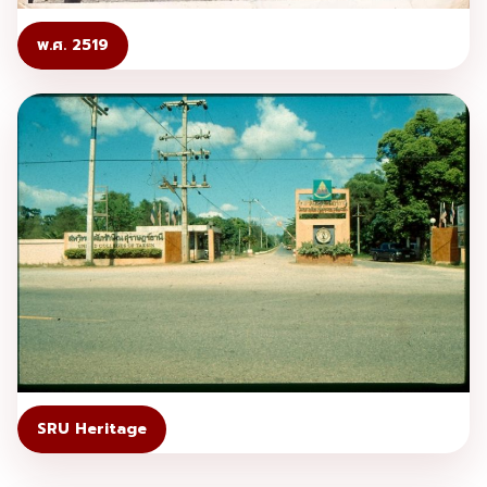
พ.ศ. 2519
SRU Heritage