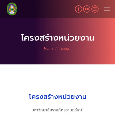
Facebook
YouTube
Mail
page
page
page
opens
opens
opens
in
in
in
โครงสร้างหน่วยงาน
new
new
new
You are here:
window
window
window
Home
โครงส…
โครงสร้างหน่วยงาน
มหาวิทยาลัยราชภัฏสุราษฎร์ธานี