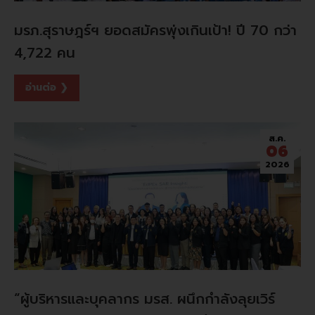
มรภ.สุราษฎร์ฯ ยอดสมัครพุ่งเกินเป้า! ปี 70 กว่า
4,722 คน
อ่านต่อ ❯
ส.ค.
06
2026
“ผู้บริหารและบุคลากร มรส. ผนึกกำลังลุยเวิร์