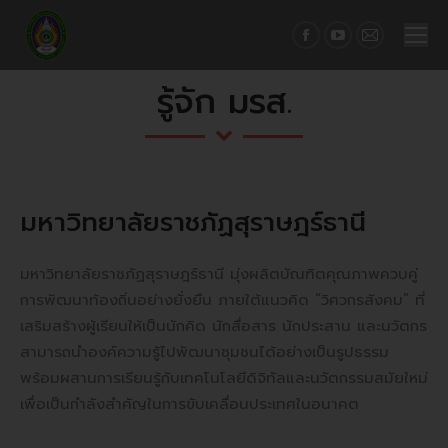
Facebook
YouTube
Mail
page
page
page
รู้จัก มรส.
opens
opens
opens
in
in
in
new
new
new
window
window
window
มหาวิทยาลัยราชภัฏสุราษฎร์ธานี
มหาวิทยาลัยราชภัฏสุราษฎร์ธานี มุ่งผลิตบัณฑิตคุณภาพควบคู่
การพัฒนาท้องถิ่นอย่างยั่งยืน ภายใต้แนวคิด “วิศวกรสังคม” ที่
เสริมสร้างผู้เรียนให้เป็นนักคิด นักสื่อสาร นักประสาน และนวัตกร
สามารถนำองค์ความรู้ไปพัฒนาชุมชนได้อย่างเป็นรูปธรรม
พร้อมผสานการเรียนรู้กับเทคโนโลยีดิจิทัลและนวัตกรรมสมัยใหม่
เพื่อเป็นกำลังสำคัญในการขับเคลื่อนประเทศในอนาคต