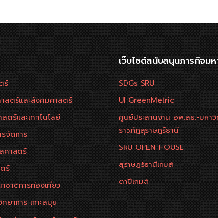
เว็บไซต์สนับสนุนภารกิจมห
ตร์
SDGs SRU
าสตร์และสังคมศาสตร์
UI GreenMetric
าสตร์และเทคโนโลยี
ศูนย์ประสานงาน อพ.สธ.-มหาวิ
ราชภัฏสุราษฎร์ธานี
ารจัดการ
SRU OPEN HOUSE
ลศาสตร์
สุราษฎร์ธานีเกมส์
ตร์
ตาปีเกมส์
าชาติการท่องเที่ยว
วิทยาการ เกาะสมุย