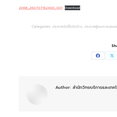
2068_260707162400_001
Download
Categories:
ประกาศจัดซื้อจัดจ้าง
,
ประกาศผู้ชนะการเสนอ
Sh
Share
Sh
on
on
Facebook
X
Author:
สำนักวิทยบริการและเทค