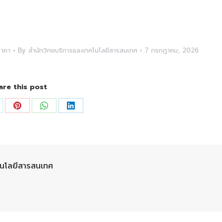
ราคา
By
สำนักวิทยบริการและเทคโนโลยีสารสนเทศ
7 กรกฎาคม, 2026
are this post
are
Share
Share
Share
on
on
on
Pinterest
WhatsApp
LinkedIn
โนโลยีสารสนเทศ