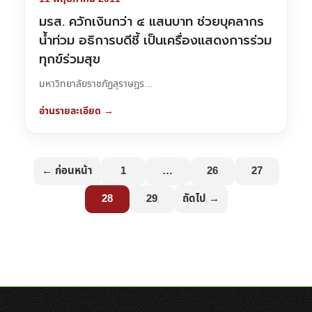
มรส. ควักเงินกว่า ๔ แสนบาท ช่วยบุคลากร
น้ำท่วม อธิการบดีชี้ เป็นเครื่องแสดงการร่วม
ทุกข์ร่วมสุข
มหาวิทยาลัยราชภัฏสุราษฎร...
อ่านรายละเอียด →
← ก่อนหน้า
1
…
26
27
28
29
ถัดไป →