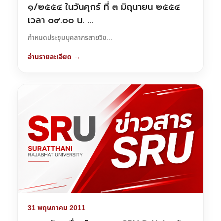
๑/๒๕๕๔ ในวันศุกร์ ที่ ๓ มิถุนายน ๒๕๕๔
เวลา ๐๙.๐๐ น. …
กำหนดประชุมบุคลากรสายวิช...
อ่านรายละเอียด →
31 พฤษภาคม 2011