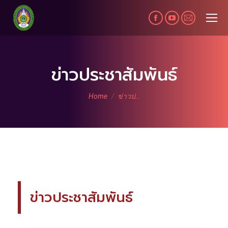
Facebook
YouTube
Mail
page
page
page
opens
opens
opens
in
in
in
ข่าวประชาสัมพันธ์
new
new
new
You are here:
window
window
window
Home
ข่าวป…
ข่าวประชาสัมพันธ์