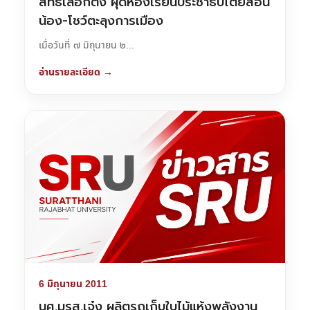
สิทธิ์เลือกตั้ง ผุดห้องเรียนประชาธิปไตยสอน
น้อง-โชว์ตะลุงการเมือง
เมื่อวันที่ ๗ มิถุนายน ๒...
อ่านรายละเอียด →
6 มิถุนายน 2011
นศ.มรส.เจ๋ง ผลิตรถเก็บใบไม้แห้งพลังงาน