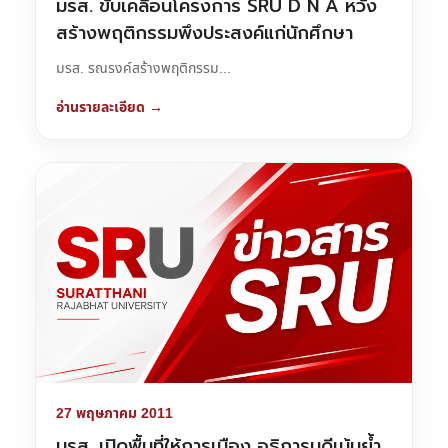
มรส. ขับเคลื่อนโครงการ SRU D N A หวัง
สร้างพฤติกรรมพึงประสงค์แก่นักศึกษา
มรส. รณรงค์สร้างพฤติกรรม...
อ่านรายละเอียด →
27 พฤษภาคม 2011
มรส. เปิดพื้นที่ให้การเมือง อธิการบดีเน้นย้ำ