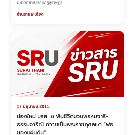
มหาวิทยาลัยราชภัฏสุราษฎร...
อ่านรายละเอียด →
17 มิถุนายน 2011
น้องใหม่ มรส. ๒ พันชีวิตบวชพรหมจารี-
ธรรมจาริณี ถวายเป็นพระราชกุศลแด่ “พ่อ
ของแผ่นดิน”