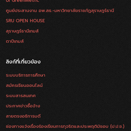
UI GreenMetric
ศูนย์ประสานงาน อพ.สธ.-มหาวิทยาลัยราชภัฏสุราษฎร์ธานี
SRU OPEN HOUSE
สุราษฎร์ธานีเกมส์
ตาปีเกมส์
ลิงก์ที่เกี่ยวข้อง
ระบบบริการการศึกษา
สมัครเรียนออนไลน์
ระบบสารสนเทศ
ประกาศข่าวซื้อจ้าง
สายตรงอธิการบดี
ช่องทางแจ้งเรื่องร้องเรียนการทุจริตและประพฤติมิชอบ (ป.ป.ช.)