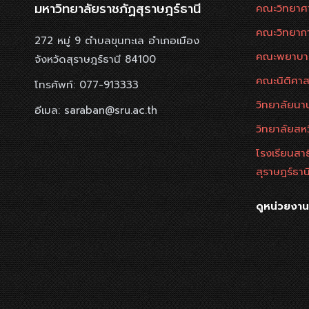
มหาวิทยาลัยราชภัฏสุราษฎร์ธานี
คณะวิทยาศ
คณะวิทยาก
272 หมู่ 9 ตำบลขุนทะเล อำเภอเมือง
คณะพยาบา
จังหวัดสุราษฎร์ธานี 84100
คณะนิติศาส
โทรศัพท์: 077-913333
วิทยาลัยนาน
อีเมล: saraban@sru.ac.th
วิทยาลัยสห
โรงเรียนสา
สุราษฎร์ธาน
ดูหน่วยงา