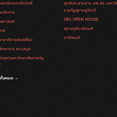
าสตร์และเทคโนโลยี
ศูนย์ประสานงาน อพ.สธ.-มหาวิ
ราชภัฏสุราษฎร์ธานี
ารจัดการ
SRU OPEN HOUSE
ลศาสตร์
สุราษฎร์ธานีเกมส์
ตร์
ตาปีเกมส์
าชาติการท่องเที่ยว
วิทยาการ เกาะสมุย
ธิตแห่งมหาวิทยาลัยราชภัฏ
ี
นทั้งหมด →