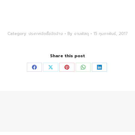
Category:
ประกาศจัดซื้อจัดจ้าง
By
งานพัสดุ
15 กุมภาพันธ์, 2017
Share this post
Share
Share
Share
Share
Share
on
on
on
on
on
Facebook
X
Pinterest
WhatsApp
LinkedIn