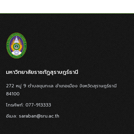
มหาวิทยาลัยราชภัฏสุราษฎร์ธานี
272 หมู่ 9 ตำบลขุนทะเล อำเภอเมือง จังหวัดสุราษฎร์ธานี
84100
โทรศัพท์: 077-913333
อีเมล: saraban@sru.ac.th