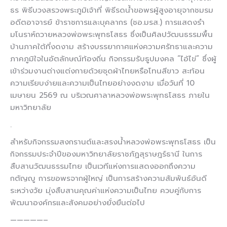
ธร พิธีบวงสรวงพระภูมิเจ้าที่ พิธีรดน้ำขอพรผู้สูงอายุจากชมรม
อดีตอาจารย์ ข้าราชการและบุคลากร (ชอ.มรส.) การแสดงรำ
มโนราห์ถวายหลวงพ่อพระพุทธโสธร ซึ่งเป็นศิลปวัฒนธรรมพื้น
บ้านภาคใต้ที่งดงาม สร้างบรรยากาศแห่งความศรัทธาและความ
ภาคภูมิใจในอัตลักษณ์ท้องถิ่น กิจกรรมรับธูปมงคล “ไอ้ไข่” ซึ่งผู้
เข้าร่วมงานต่างแต่งกายด้วยชุดผ้าไทยหรือโทนสีขาว สะท้อน
ความเรียบง่ายและความเป็นไทยอย่างงดงาม เมื่อวันที่ 10
เมษายน 2569 ณ บริเวณศาลาหลวงพ่อพระพุทธโสธร ภายใน
มหาวิทยาลัย
.
สำหรับกิจกรรมสงกรานต์และสรงน้ำหลวงพ่อพระพุทธโสธร เป็น
กิจกรรมประจำปีของมหาวิทยาลัยราชภัฏสุราษฎร์ธานี ในการ
สืบสานวัฒนธรรมไทย เป็นเวทีแห่งการแสดงออกถึงความ
กตัญญู การขอพรจากผู้ใหญ่ เป็นการสร้างความสัมพันธ์อันดี
ระหว่างวัย มุ่งสืบสานคุณค่าแห่งความเป็นไทย ควบคู่กับการ
พัฒนาองค์กรและสังคมอย่างยั่งยืนต่อไป
—————–