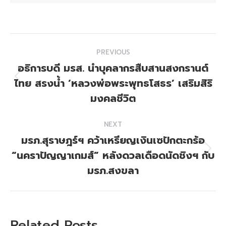
Post
PREVIOUS
navigation
อธิการบดี มรส. นำบุคลากรสืบสานสงกรานต์
ไทย สรงน้ำ ‘หลวงพ่อพระพุทธโสธร’ เสริมสิริ
Previous
post:
มงคลชีวิต
NEXT
มรภ.สุราษฎร์ฯ คว้าเหรียญเงินเซปักตะกร้อ
“นคราปัญญาเกมส์” หลังดวลเดือดนัดชิงฯ กับ
Next
post:
มรภ.สงขลา
Related Posts