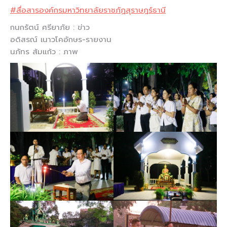
#สื่อสารองค์กรมหาวิทยาลัยราชภัฏสุราษฎร์ธานี
กนกรัตน์ ศรียาภัย : ข่าว
อดิสรณ์ เนาวโคอักษร-รายงาน
นภัทร ส้มแก้ว : ภาพ