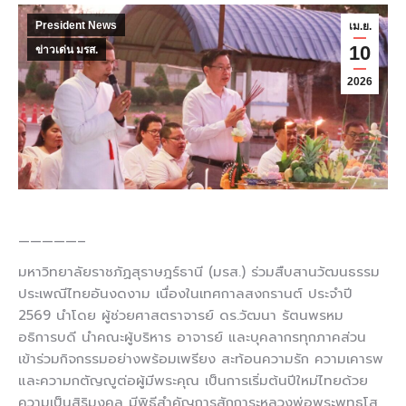
President News
เม.ย.
10
ข่าวเด่น มรส.
2026
—————–
มหาวิทยาลัยราชภัฏสุราษฎร์ธานี (มรส.) ร่วมสืบสานวัฒนธรรม
ประเพณีไทยอันงดงาม เนื่องในเทศกาลสงกรานต์ ประจำปี
2569 นำโดย ผู้ช่วยศาสตราจารย์ ดร.วัฒนา รัตนพรหม
อธิการบดี นำคณะผู้บริหาร อาจารย์ และบุคลากรทุกภาคส่วน
เข้าร่วมกิจกรรมอย่างพร้อมเพรียง สะท้อนความรัก ความเคารพ
และความกตัญญูต่อผู้มีพระคุณ เป็นการเริ่มต้นปีใหม่ไทยด้วย
ความเป็นสิริมงคล มีพิธีสำคัญการสักการะหลวงพ่อพระพุทธโส