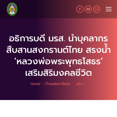
Facebook
YouTube
Mail
page
page
page
opens
opens
opens
in
in
in
อธิการบดี มรส. นำบุคลากร
new
new
new
สืบสานสงกรานต์ไทย สรงน้ำ
window
window
window
‘หลวงพ่อพระพุทธโสธร’
เสริมสิริมงคลชีวิต
You are here:
Home
President News
อธิกา…