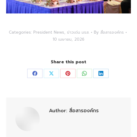
Categories:
President News
,
ข่าวเด่น มรส.
By
สื่อสารองค์กร
10 เมษายน, 2026
Share this post
Share
Share
Share
Share
Share
on
on
on
on
on
Facebook
X
Pinterest
WhatsApp
LinkedIn
Author:
สื่อสารองค์กร