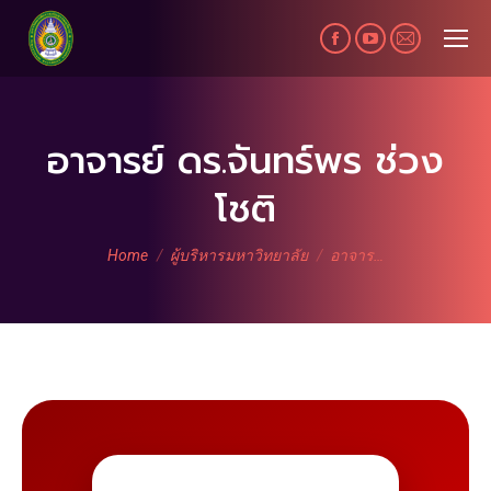
Facebook
YouTube
Mail
page
page
page
opens
opens
opens
in
in
in
อาจารย์ ดร.จันทร์พร ช่วง
new
new
new
โชติ
window
window
window
You are here:
Home
ผู้บริหารมหาวิทยาลัย
อาจาร…