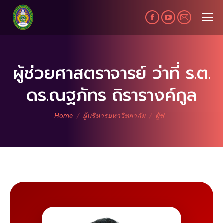
Facebook
YouTube
Mail
page
page
page
opens
opens
opens
in
in
in
ผู้ช่วยศาสตราจารย์ ว่าที่ ร.ต.
new
new
new
ดร.ณฐภัทร ถิรารางค์กูล
window
window
window
You are here:
Home
ผู้บริหารมหาวิทยาลัย
ผู้ช่…