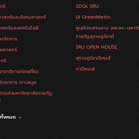
ตร์
SDGs SRU
าสตร์และสังคมศาสตร์
UI GreenMetric
าสตร์และเทคโนโลยี
ศูนย์ประสานงาน อพ.สธ.-มหาวิ
ราชภัฏสุราษฎร์ธานี
ารจัดการ
SRU OPEN HOUSE
ลศาสตร์
สุราษฎร์ธานีเกมส์
ตร์
ตาปีเกมส์
าชาติการท่องเที่ยว
วิทยาการ เกาะสมุย
ธิตแห่งมหาวิทยาลัยราชภัฏ
ี
นทั้งหมด →