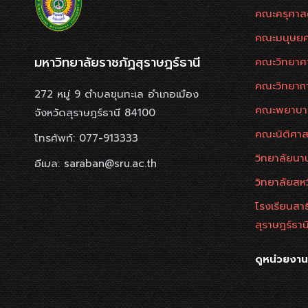
คณะครุศาส
คณะมนุษยศ
มหาวิทยาลัยราชภัฏสุราษฎร์ธานี
คณะวิทยาศ
คณะวิทยาก
272 หมู่ 9 ตำบลขุนทะเล อำเภอเมือง
คณะพยาบา
จังหวัดสุราษฎร์ธานี 84100
คณะนิติศาส
โทรศัพท์: 077-913333
วิทยาลัยนาน
อีเมล: saraban@sru.ac.th
วิทยาลัยสห
โรงเรียนสา
สุราษฎร์ธาน
ดูหน่วยงา