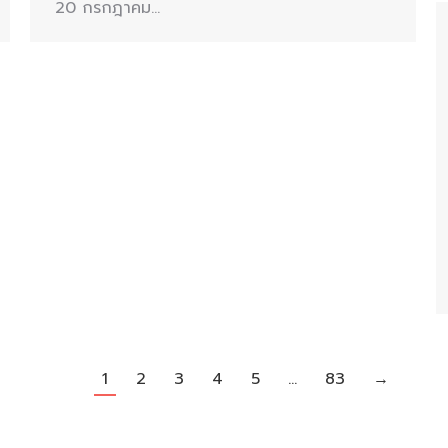
20 กรกฎาคม…
1
2
3
4
5
…
83
→