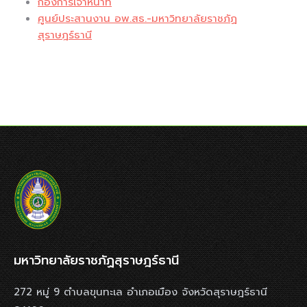
กองการเจ้าหน้าที่
ศูนย์ประสานงาน อพ.สธ.-มหาวิทยาลัยราชภัฏ
สุราษฎร์ธานี
มหาวิทยาลัยราชภัฏสุราษฎร์ธานี
272 หมู่ 9 ตำบลขุนทะเล อำเภอเมือง จังหวัดสุราษฎร์ธานี