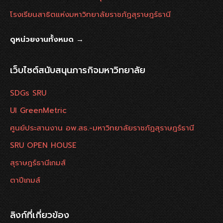
โรงเรียนสาธิตแห่งมหาวิทยาลัยราชภัฏสุราษฎร์ธานี
ดูหน่วยงานทั้งหมด →
เว็บไซต์สนับสนุนภารกิจมหาวิทยาลัย
SDGs SRU
UI GreenMetric
ศูนย์ประสานงาน อพ.สธ.-มหาวิทยาลัยราชภัฏสุราษฎร์ธานี
SRU OPEN HOUSE
สุราษฎร์ธานีเกมส์
ตาปีเกมส์
ลิงก์ที่เกี่ยวข้อง