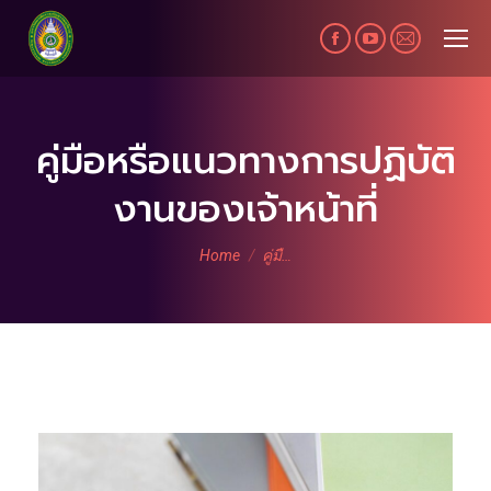
Facebook
YouTube
Mail
page
page
page
opens
opens
opens
in
in
in
คู่มือหรือแนวทางการปฏิบัติ
new
new
new
งานของเจ้าหน้าที่
window
window
window
You are here:
Home
คู่มื…