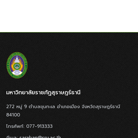
มหาวิทยาลัยราชภัฏสุราษฎร์ธานี
272 หมู่ 9 ตำบลขุนทะเล อำเภอเมือง จังหวัดสุราษฎร์ธานี
84100
โทรศัพท์: 077-913333
อีเมล: saraban@sru.ac.th