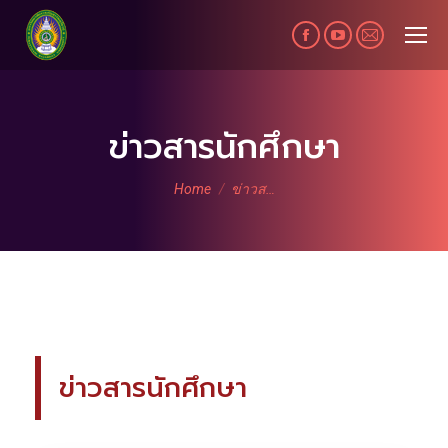
Facebook
YouTube
Mail
page
page
page
opens
opens
opens
in
in
in
ข่าวสารนักศึกษา
new
new
new
You are here:
window
window
window
Home
ข่าวส…
ข่าวสารนักศึกษา