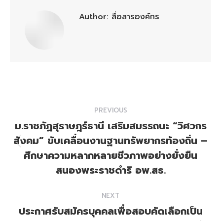
Author:
สื่อสารองค์กร
Post
PREVIOUS
navigation
ม.ราชภัฏสุราษฎร์ธานี เสริมสมรรถนะ “วิศวกร
สังคม” ขับเคลื่อนงานฐานทรัพยากรท้องถิ่น –
Previous
ศึกษาความหลากหลายชีวภาพอย่างยั่งยืน
post:
สนองพระราชดำริ อพ.สธ.
NEXT
ประกาศรับสมัครบุคคลเพื่อสอบคัดเลือกเป็น