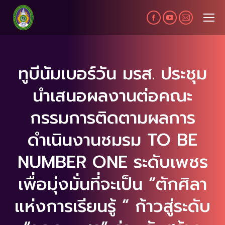
Facebook
YouTube
Mail
page
page
page
opens
opens
opens
in
in
in
ทูบีนัมเบอร์วัน มรส. ประชุม
new
new
new
นำเสนอผลงานต่อคณะ
window
window
window
กรรมการติดตามผลการ
ดำเนินงานชมรม TO BE
NUMBER ONE ระดับเพชร
เพื่อมุ่งมั่นที่จะเป็น “ตักศิลา
แห่งการเรียนรู้ ” ก้าวสู่ระดับ