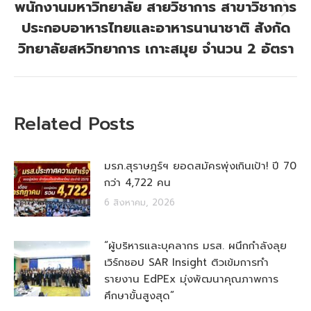
พนักงานมหาวิทยาลัย สายวิชาการ สาขาวิชาการ
Next
ประกอบอาหารไทยและอาหารนานาชาติ สังกัด
post:
วิทยาลัยสหวิทยาการ เกาะสมุย จำนวน 2 อัตรา
Related Posts
มรภ.สุราษฎร์ฯ ยอดสมัครพุ่งเกินเป้า! ปี 70
กว่า 4,722 คน
6 สิงหาคม, 2026
“ผู้บริหารและบุคลากร มรส. ผนึกกำลังลุย
เวิร์กชอป SAR Insight ติวเข้มการทำ
รายงาน EdPEx มุ่งพัฒนาคุณภาพการ
ศึกษาขั้นสูงสุด”