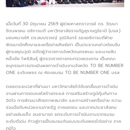
เมื่อวันที่ 30 มิถุนายน 2569 ผู้ช่วยศาสตราจารย์ ดร. วัฒนา
รัตนพรหม อธิการบดี มหาวิทยาลัยราชภัฏสุราษฎร์ธานี (มรส.)
มอบหมายให้ ดร.สมปราชญ์ วุฒิจันทร์ รองอธิการบดีฝ่าย
พัฒนานักศึกษาและเครือข่ายศิษย์เก่า เป็นประธานกล่าวต้อนรับ
ผู้ทรงคุณวุฒิ อดีตผู้ว่าราชการจังหวัดนครพนม และนายสิบ
หมื่นชัย โพธิสินธุ์ ผู้ตรวจราชการกระทรวงแรงงาน เป็นคณะ
อนุกรรมการประเมินผลการดำเนินงานจังหวัด TO BE NUMBER
ONE ระดับเพชร ณ ห้องชมรม TO BE NUMBER ONE มรส.
.
ตลอดระยะเวลาที่ผ่านมา มหาวิทยาลัยได้ขับเคลื่อนการดำเนิน
งานผ่านการรณรงค์สร้างกระแส การเสริมสร้างภูมิคุ้มกันทาง
จิตใจ การพัฒนาศักยภาพสมาชิก และการสร้างเครือข่าย ความ
ร่วมมือกับหน่วยงานภาครัฐ ภาคเอกชน และภาคประชาสังคม
อย่างเข้มแข็ง จนสามารถ ยกระดับการดำเนินงานจากชมรม
ระดับดีเด่น ก้าวสู่การเป็นชมรมต้นแบบระดับเพชรได้อย่าง ภาค
ภูมิใจ