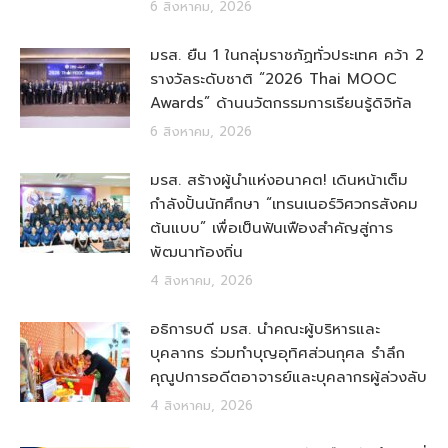
6 สิงหาคม, 2026
มรส. ยืน 1 ในกลุ่มราชภัฏทั่วประเทศ คว้า 2
รางวัลระดับชาติ “2026 Thai MOOC
Awards” ด้านนวัตกรรมการเรียนรู้ดิจิทัล
6 สิงหาคม, 2026
มรส. สร้างผู้นำแห่งอนาคต! เดินหน้าเต็ม
กำลังปั้นนักศึกษา “เทรนเนอร์วิศวกรสังคม
ต้นแบบ” เพื่อเป็นฟันเฟืองสำคัญสู่การ
พัฒนาท้องถิ่น
4 สิงหาคม, 2026
อธิการบดี มรส. นำคณะผู้บริหารและ
บุคลากร ร่วมทำบุญอุทิศส่วนกุศล รำลึก
คุณูปการอดีตอาจารย์และบุคลากรผู้ล่วงลับ
4 สิงหาคม, 2026