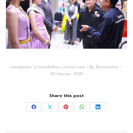
Categories:
ข่าวสารนักศึกษา
,
ข่าวเด่น มรส.
By
สื่อสารองค์กร
30 มิถุนายน, 2026
Share this post
Share
Share
Share
Share
Share
on
on
on
on
on
Facebook
X
Pinterest
WhatsApp
LinkedIn