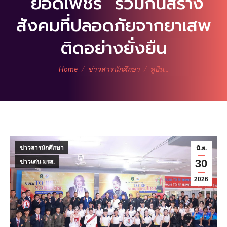
“ยอดเพชร” ร่วมกันสร้าง
สังคมที่ปลอดภัยจากยาเสพ
ติดอย่างยั่งยืน
You are here:
Home
ข่าวสารนักศึกษา
ทูบีน…
ข่าวสารนักศึกษา
มิ.ย.
30
ข่าวเด่น มรส.
2026