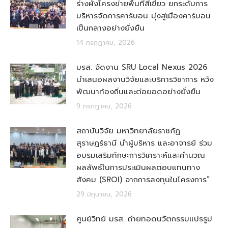
ร่างผังโครงข่ายพื้นที่สีเขียว ยกระดับการ
บริหารจัดการคาร์บอน มุ่งสู่เมืองคาร์บอน
เป็นกลางอย่างยั่งยืน
14 กรกฎาคม, 2026
มรส. จัดงาน SRU Local Nexus 2026
นำเสนอผลงานวิจัยและบริการวิชาการ หวัง
พัฒนาท้องถิ่นและต่อยอดอย่างยั่งยืน
9 กรกฎาคม, 2026
สถาบันวิจัย มหาวิทยาลัยราชภัฏ
สุราษฎร์ธานี นำผู้บริหาร และอาจารย์ ร่วม
อบรมเสริมทักษะการวิเคราะห์และคำนวณ
ผลลัพธ์ในการประเมินผลตอบแทนทาง
สังคม (SROI) จากการลงทุนในโครงการ”
29 มิถุนายน, 2026
ศูนย์วิทย์ มรส. ถ่ายทอดนวัตกรรมแปรรูป