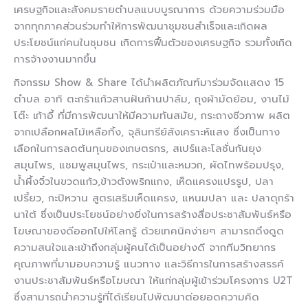
เศรษฐกิจและสังคมรายตำบลแบบบูรณาการ ด้วยความร่วมมือ
จากทุกภาคส่วนร่วมทำให้การพัฒนาชุมชนสำเร็จและเกิดผล
ประโยชน์แก่คนในชุมชน เกิดการฟื้นตัวของเศรษฐกิจ รวมทั้งเกิด
การจ้างงานมากขึ้น
กิจกรรม Show & Share ได้นำผลิตภัณฑ์มาร่วมจัดแสดง 15
ตำบล อาทิ ตะกร้าแก้วสานฝันก้านปาล์ม, ถุงผ้ามัดย้อม, งานไม้
โต๊ะ เก้าอี้ ที่มีการพัฒนาให้มีความทันสมัย, กระถางชีวภาพ ผลิต
จากเปลือกผลไม้เหลือทิ้ง, จุลินทรีย์สังเคราะห์แสง ซึ่งเป็นทาง
เลือกในการลดต้นทุนของเกษตรกร, สเปร์และโลชั่นกันยุง
สมุนไพร, แชมพูสมุนไพร, กระเป๋าและหมวก, ผัดไทพร้อมปรุง,
น้ำผึ้งจิ๋วในขวดแก้ว,ข้าวตังพริกแกง, เห็ดแครงแปรรูป, ปลา
เปรี้ยว, กะปิหวาน สูตรเสริมเห็ดแครง, แหนมปลา และ ปลาดุกร้า
นาใต้ ซึ่งเป็นประโยชน์อย่างยิ่งในการสร้างสื่อประชาสัมพันธ์หรือ
โฆษณาของดีออกไปให้โลกรู้ ด้วยเทคนิคง่ายๆ สามารถดึงดูด
ความสนใจและเข้าถึงกลุ่มผู้คนได้เป็นอย่างดี จากทีมวิทยากร
คุณภาพที่มามอบความรู้ แนวทาง และวิธีการในการสร้างสรรค์
งานประชาสัมพันธ์หรือโฆษณา ให้แก่กลุ่มผู้เข้าร่วมโครงการ U2T
ซึ่งสามารถนำความรู้ที่ได้เรียนไปพัฒนาต่อยอดความคิด