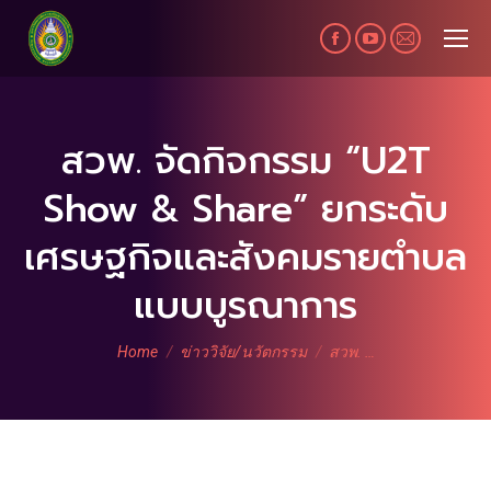
Facebook
YouTube
Mail
page
page
page
opens
opens
opens
in
in
in
สวพ. จัดกิจกรรม “U2T
new
new
new
Show & Share” ยกระดับ
window
window
window
เศรษฐกิจและสังคมรายตำบล
แบบบูรณาการ
You are here:
Home
ข่าววิจัย/นวัตกรรม
สวพ. …