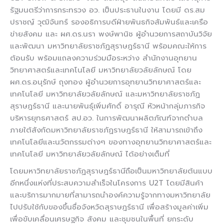
รัฐมนตรีว่าการกระทรวง อว. เป็นประธานในงาน โดยมี ดร.สม
ปราชญ์ วุฒิจันทร์ รองอธิการบดีฝ่ายพันธกิจสัมพันธ์และเครือ
ข่ายสังคม และ ผศ.ดร.นรา พงษ์พานิช ผู้อำนวยการสถาบันวิจัย
และพัฒนา มหาวิทยาลัยราชภัฏสุราษฎร์ธานี พร้อมคณะให้การ
ต้อนรับ พร้อมแถลงความร่วมมือระหว่าง สำนักงานอุทยาน
วิทยาศาสตร์และเทคโนโลยี มหาวิทยาลัยวลัยลักษณ์ โดย
ผศ.ดร.อนุรักษ์ ถุงทอง ผู้อำนวยการอุทยานวิทยาศาสตร์และ
เทคโนโลยี มหาวิทยาลัยวลัยลักษณ์ และมหาวิทยาลัยราชภัฏ
สุราษฎร์ธานี และนายพันธุ์เพิ่มศักดิ์ อารุณี หัวหน้ากลุ่มภารกิจ
บริหารยุทธศาสตร์ สป.อว. ในการพัฒนาผลิตภัณฑ์จากตำบล
ภายใต้สังกัดมหาวิทยาลัยราชภัฏราษฎร์ธานี ให้สามารถเข้าถึง
เทคโนโลยีและนวัตกรรมต่างๆ ของทางอุทยานวิทยาศาสตร์และ
เทคโนโลยี มหาวิทยาลัยวลัยลักษณ์ ได้อย่างเต็มที่
โดยมหาวิทยาลัยราชภัฏสุราษฎร์ธานีถือเป็นมหาวิทยาลัยต้นแบบ
อีกหนึ่งแห่งที่ประสบความสำเร็จในโครงการ U2T โดยมีสินค้า
และบริการมากมายที่สามารถนำองค์ความรู้จากทางมหาวิทยาลัย
ไปปรับใช้กับของขึ้นชื่อจังหวัดสุราษฎร์ธานี เพื่อสร้างมูลค่าเพิ่ม
เพื่อขับเคลื่อนเศรษฐกิจ สังคม และชุมชนในพื้นที่ ยกระดับ