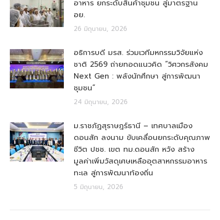
อาหาร ยกระดับสินค้าชุมชน สู่มาตรฐาน
อย.
26 มิถุนายน, 2026
อธิการบดี มรส. ร่วมเวทีมหกรรมวิจัยแห่ง
ชาติ 2569 ถ่ายทอดแนวคิด “วิศวกรสังคม
Next Gen : พลังนักศึกษา สู่การพัฒนา
ชุมชน”
24 มิถุนายน, 2026
ม.ราชภัฏสุราษฎร์ธานี – เทศบาลเมือง
ดอนสัก ลงนาม ขับเคลื่อนยกระดับคุณภาพ
ชีวิต ปชช. เขต ทม.ดอนสัก หวัง สร้าง
มูลค่าเพิ่มวัสดุเศษเหลืออุตสาหกรรมอาหาร
ทะเล สู่การพัฒนาท้องถิ่น
5 มิถุนายน, 2026