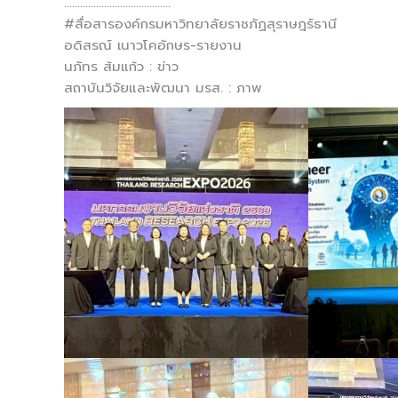
………………………………….
#สื่อสารองค์กรมหาวิทยาลัยราชภัฏสุราษฎร์ธานี
อดิสรณ์ เนาวโคอักษร-รายงาน
นภัทร ส้มแก้ว : ข่าว
สถาบันวิจัยและพัฒนา มรส. : ภาพ