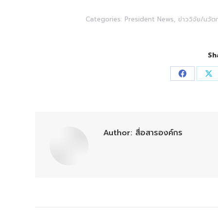
Categories:
President News
,
ข่าววิจัย/นวั
Sh
Share
Sh
on
on
Facebook
X
Author:
สื่อสารองค์กร