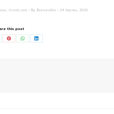
ตกรรม
,
ข่าวเด่น มรส.
By
สื่อสารองค์กร
24 มิถุนายน, 2026
are this post
are
Share
Share
Share
on
on
on
Pinterest
WhatsApp
LinkedIn