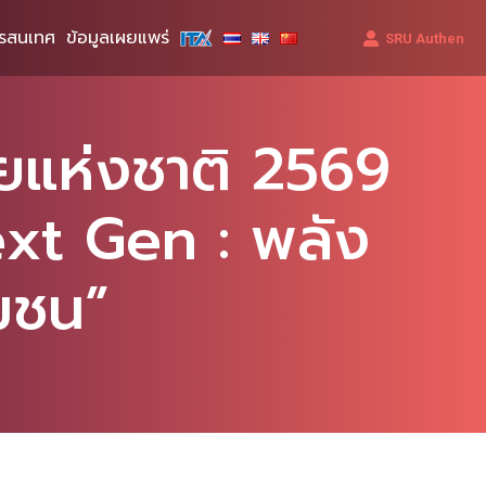
รสนเทศ
ข้อมูลเผยแพร่
SRU Authen
ัยแห่งชาติ 2569
xt Gen : พลัง
ุมชน”