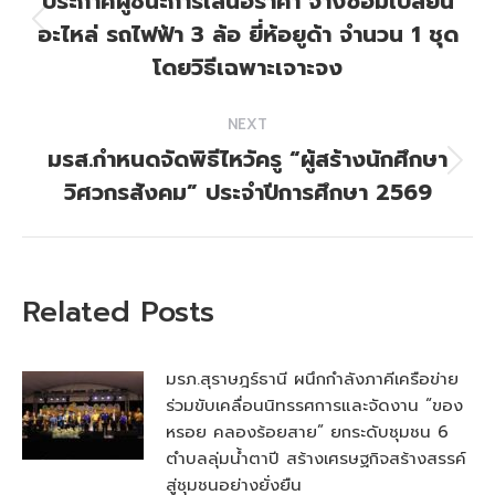
navigation
ประกาศผู้ชนะการเสนอราคา จ้างซ่อมเปลี่ยน
อะไหล่ รถไฟฟ้า 3 ล้อ ยี่ห้อยูด้า จำนวน 1 ชุด
Previous
post:
โดยวิธีเฉพาะเจาะจง
NEXT
มรส.กำหนดจัดพิธีไหวัครู “ผู้สร้างนักศึกษา
Next
วิศวกรสังคม” ประจำปีการศึกษา 2569
post:
Related Posts
มรภ.สุราษฎร์ธานี ผนึกกำลังภาคีเครือข่าย
ร่วมขับเคลื่อนนิทรรศการและจัดงาน “ของ
หรอย คลองร้อยสาย” ยกระดับชุมชน 6
ตำบลลุ่มน้ำตาปี สร้างเศรษฐกิจสร้างสรรค์
สู่ชุมชนอย่างยั่งยืน