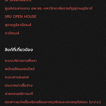
UI GreenMetric
ศูนย์ประสานงาน อพ.สธ.-มหาวิทยาลัยราชภัฏสุราษฎร์ธานี
SRU OPEN HOUSE
สุราษฎร์ธานีเกมส์
ตาปีเกมส์
ลิงก์ที่เกี่ยวข้อง
ระบบบริการการศึกษา
สมัครเรียนออนไลน์
ระบบสารสนเทศ
ประกาศข่าวซื้อจ้าง
สายตรงอธิการบดี
ช่องทางแจ้งเรื่องร้องเรียนการทุจริตและประพฤติมิชอบ (ป.ป.ช.)