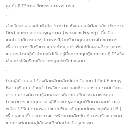
ศูนย์ปฎิบัติการนวัตกรรมอาหาร มรส.
•
สำหรับการอบรมในหัวข้อ “การทำแห้งแบบแช่เยือกแข็ง (Freeze
Dry) และการทอดสุญญากาศ (Vacuum Frying)” ซึ่งเป็น
เทคโนโลยีการแปรรูปอาหารที่ช่วยรักษาคุณค่าทางโภชนาการ
เพิ่มอายุการเก็บรักษา และสร้างมูลค่าเพิ่มให้กับผลผลิตทางการ
เกษตร โดยผู้เข้าร่วมจะได้เรียนรู้ทั้งภาคทฤษฎีและภาคปฏิบัติจริง
ผ่านการใช้เครื่องมือมาตรฐานระดับโรงงาน
•
โดยผู้เข้าอบรมได้ลงมือผลิตผลิตภัณฑ์ต้นแบบ ได้แก่ Energy
Bar ทุเรียน กล้วยน้ำว้าฟรีซดราย และเห็ดอบกรอบ ภายใต้การ
ถ่ายทอดองค์ความรู้จากอาจารย์สาขานวัตกรรมอาหารและ
โภชนาการ และบุคลากรผู้เชี่ยวชาญจากศูนย์วิทยาศาสตร์ มรส.
พร้อมได้รับโอกาสพบปะและปรึกษากับศูนย์บ่มเพาะธุรกิจ (UBI)
เพื่อแลกเปลี่ยนแนวทางการพัฒนาผลิตภัณฑ์ การสร้างแบรนด์
และการต่อยอดสู่เชิงพาณิชย์อย่างเป็นรูปธรรม