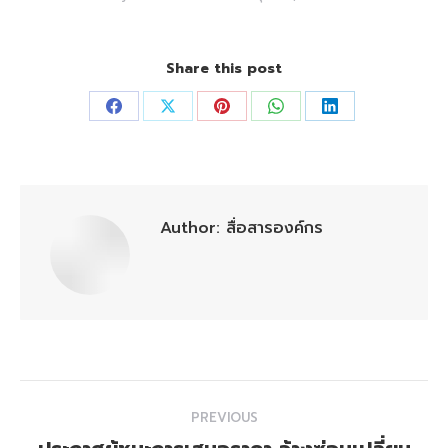
Share this post
Share
Share
Share
Share
Share
on
on
on
on
on
Facebook
X
Pinterest
WhatsApp
LinkedIn
Author:
สื่อสารองค์กร
Post
PREVIOUS