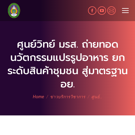
Facebook
YouTube
Mail
page
page
page
opens
opens
opens
in
in
in
ศูนย์วิทย์ มรส. ถ่ายทอด
new
new
new
นวัตกรรมแปรรูปอาหาร ยก
window
window
window
ระดับสินค้าชุมชน สู่มาตรฐาน
อย.
You are here:
Home
ข่าวบริการวิชาการ
ศูนย์…