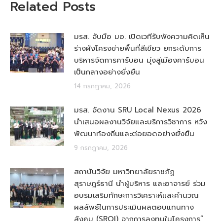
Related Posts
มรส. จับมือ มอ. เปิดเวทีรับฟังความคิดเห็น
ร่างผังโครงข่ายพื้นที่สีเขียว ยกระดับการ
บริหารจัดการคาร์บอน มุ่งสู่เมืองคาร์บอน
เป็นกลางอย่างยั่งยืน
14 กรกฎาคม, 2026
มรส. จัดงาน SRU Local Nexus 2026
นำเสนอผลงานวิจัยและบริการวิชาการ หวัง
พัฒนาท้องถิ่นและต่อยอดอย่างยั่งยืน
9 กรกฎาคม, 2026
สถาบันวิจัย มหาวิทยาลัยราชภัฏ
สุราษฎร์ธานี นำผู้บริหาร และอาจารย์ ร่วม
อบรมเสริมทักษะการวิเคราะห์และคำนวณ
ผลลัพธ์ในการประเมินผลตอบแทนทาง
สังคม (SROI) จากการลงทุนในโครงการ”