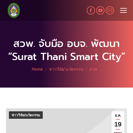
Facebook
YouTube
Mail
page
page
page
opens
opens
opens
in
in
in
สวพ. จับมือ อบจ. พัฒนา
new
new
new
“Surat Thani Smart City”
window
window
window
You are here:
Home
ข่าววิจัย/นวัตกรรม
สวพ. …
ข่าววิจัย/นวัตกรรม
ธ.ค.
19