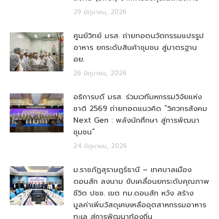
29 มิถุนายน, 2026
ศูนย์วิทย์ มรส. ถ่ายทอดนวัตกรรมแปรรูป
อาหาร ยกระดับสินค้าชุมชน สู่มาตรฐาน
อย.
26 มิถุนายน, 2026
อธิการบดี มรส. ร่วมเวทีมหกรรมวิจัยแห่ง
ชาติ 2569 ถ่ายทอดแนวคิด “วิศวกรสังคม
Next Gen : พลังนักศึกษา สู่การพัฒนา
ชุมชน”
24 มิถุนายน, 2026
ม.ราชภัฏสุราษฎร์ธานี – เทศบาลเมือง
ดอนสัก ลงนาม ขับเคลื่อนยกระดับคุณภาพ
ชีวิต ปชช. เขต ทม.ดอนสัก หวัง สร้าง
มูลค่าเพิ่มวัสดุเศษเหลืออุตสาหกรรมอาหาร
ทะเล สู่การพัฒนาท้องถิ่น