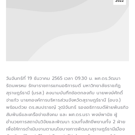
2022
วันจันทร์ที่ 19 ธันวาคม 2565 เวลา 09.30 น. ผศ.ดร.วัฒนา
รัตนพรหม รักษาราชการแทนอธิการบดี มหาวิทยาลัยราชภัฏ
สุราษฎร์ธานี (มรส.) ลงนามบันทึกข้อตกลงกับ นายพงษ์ศักดิ์
จ่าแก้ว นายกองค์การบริหารส่วนจังหวัดสุราษฎร์ธานี (อบจ.)
พร้อมด้วย ดร.สมปราชญ์ วุฒิจันทร์ รองอธิการบดีฝ่ายพันธกิจ
สัมพันธ์และเครือข่ายสังคม และ ผศ.ดร.นรา พงษ์พานิช ผู้
อำนวยการสถาบันวิจัยและพัฒนา รวมทั้งสักขีพยานทั้ง 2 ฝ่าย
เพื่อให้การดำเนินงานตามนโยบายการพัฒนาสุราษฎร์ธานีเมือง