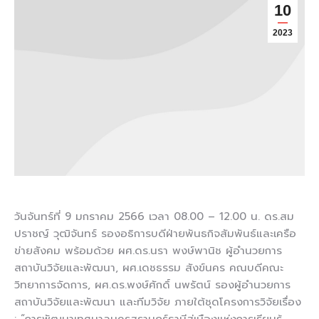
10
2023
วันจันทร์ที่ 9 มกราคม 2566 เวลา 08.00 – 12.00 น. ดร.สม
ปราชญ์ วุฒิจันทร์ รองอธิการบดีฝ่ายพันธกิจสัมพันธ์และเครือ
ข่ายสังคม พร้อมด้วย ผศ.ดร.นรา พงษ์พานิช ผู้อำนวยการ
สถาบันวิจัยและพัฒนา, ผศ.เดชธรรม สังข์นคร คณบดีคณะ
วิทยาการจัดการ, ผศ.ดร.พงษ์ศักดิ์ นพรัตน์ รองผู้อำนวยการ
สถาบันวิจัยและพัฒนา และทีมวิจัย ภายใต้ชุดโครงการวิจัยเรื่อง
: “การพัฒนาเทศบาลนครสุราษฎร์ธานีสู่เมืองแห่งการเรียนรู้