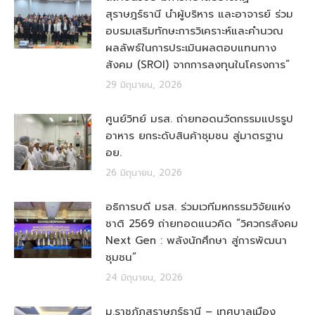
สุราษฎร์ธานี นำผู้บริหาร และอาจารย์ ร่วม
อบรมเสริมทักษะการวิเคราะห์และคำนวณ
ผลลัพธ์ในการประเมินผลตอบแทนทาง
สังคม (SROI) จากการลงทุนในโครงการ”
29 มิถุนายน, 2026
ศูนย์วิทย์ มรส. ถ่ายทอดนวัตกรรมแปรรูป
อาหาร ยกระดับสินค้าชุมชน สู่มาตรฐาน
อย.
26 มิถุนายน, 2026
อธิการบดี มรส. ร่วมเวทีมหกรรมวิจัยแห่ง
ชาติ 2569 ถ่ายทอดแนวคิด “วิศวกรสังคม
Next Gen : พลังนักศึกษา สู่การพัฒนา
ชุมชน”
24 มิถุนายน, 2026
ม.ราชภัฏสุราษฎร์ธานี – เทศบาลเมือง