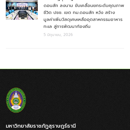
ดอนสัก ลงนาม ขับเคลื่อนยกระดับคุณภาพ
ชีวิต ปชช. เขต ทม.ดอนสัก หวัง สร้าง
มูลค่าเพิ่มวัสดุเศษเหลืออุตสาหกรรมอาหาร
ทะเล สู่การพัฒนาท้องถิ่น
5 มิถุนายน, 2026
มหาวิทยาลัยราชภัฏสุราษฎร์ธานี