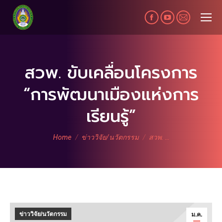
Facebook
YouTube
Mail
page
page
page
opens
opens
opens
in
in
in
สวพ. ขับเคลื่อนโครงการ
new
new
new
“การพัฒนาเมืองแห่งการ
window
window
window
เรียนรู้”
You are here:
Home
ข่าววิจัย/นวัตกรรม
สวพ. …
ข่าววิจัย/นวัตกรรม
ม.ค.