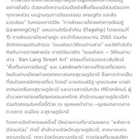
อย่างยั่งยืน ด้วยกลไกความร่วมมือเชิงพื้นที่แบบมีส่วนร่วมจาก
ทุกภาคส่วน บนฐานทุนทางวัฒนธรรม เศรษฐกิจ และสิ่ง
แวดล้อม” ในกรอบการวิจัย “การพัฒนาเมืองแห่งการเรียนรู้
(LearningCity)” แผนงานริเริ่มสำคัญ (Flagship) โปรแกรมที่
15 การพัฒนาเมืองน่าอยู่ฯ ประจำปีงบประมาณ 2565 ร่วมกัน
จัดกิจกรรมเดินสำรวจ “ถนนศิลปะวิถีคนบ้านล่าง” และให้กำลังใจ
ศิลปินวาดภาพฝาผนัง ภายใต้แนวคิด “ถนนศิลปะ – วิถีฅนบ้าน
ล่าง : Ban-Lang Street Art” พร้อมทั้งร่วมประชาสัมพันธ์
“พื้นที่แห่งการเรียนรู้” และ Landmark/สถานที่ท่องเที่ยวแห่ง
ใหม่ในย่านเมืองเก่าเขตเทศบาลนครสุราษฎร์ธานี ซึ่งคาดว่าจะเป็น
ที่สนใจของนักท่องเที่ยว โดยมี นายประเสริฐ บุญประสพ นายก
เทศมนตรีนครสุราษฎร์ธานี และนางสาวนันทวัน ศิริโภคพัฒน์ ผู้
อำนวยการท่องเที่ยวแห่งประเทศไทย สำนักงานสุราษฎร์ธานีเข้า
ร่วมกิจกรรมในครั้งนี้ด้วย ณ ชุมชนหน้าด่าน –ชุมชนตลาดล่าง
ต.ตลาด อ.เมือง จ.สุราษฎร์ธานี
โดยการจัดกิจกรรมครั้งนี้ มีหน่วยงานที่มาร่วมแสดง “พลังการ
มีส่วนร่วม” ดังนี้ สำนักงานจังหวัดสุราษฎร์ธานี, เทศบาลนคร
สุราษฎร์ธานี, ททท.จังหวัดสุราษฎร์ธานี, การท่องเที่ยวและกีฬา