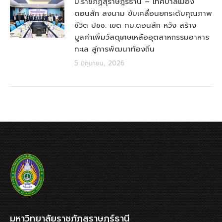
ม.ราชภัฏสุราษฎร์ธานี – เทศบาลเมือง
ดอนสัก ลงนาม ขับเคลื่อนยกระดับคุณภาพ
ชีวิต ปชช. เขต ทม.ดอนสัก หวัง สร้าง
มูลค่าเพิ่มวัสดุเศษเหลืออุตสาหกรรมอาหาร
ทะเล สู่การพัฒนาท้องถิ่น
5 มิถุนายน, 2026
มหาวิทยาลัยราชภัฏสุราษฎร์ธานี