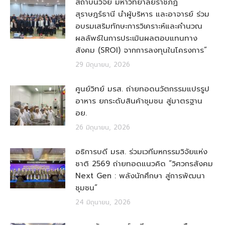
สถาบันวิจัย มหาวิทยาลัยราชภัฏ
สุราษฎร์ธานี นำผู้บริหาร และอาจารย์ ร่วม
อบรมเสริมทักษะการวิเคราะห์และคำนวณ
ผลลัพธ์ในการประเมินผลตอบแทนทาง
สังคม (SROI) จากการลงทุนในโครงการ”
29 มิถุนายน, 2026
ศูนย์วิทย์ มรส. ถ่ายทอดนวัตกรรมแปรรูป
อาหาร ยกระดับสินค้าชุมชน สู่มาตรฐาน
อย.
26 มิถุนายน, 2026
อธิการบดี มรส. ร่วมเวทีมหกรรมวิจัยแห่ง
ชาติ 2569 ถ่ายทอดแนวคิด “วิศวกรสังคม
Next Gen : พลังนักศึกษา สู่การพัฒนา
ชุมชน”
24 มิถุนายน, 2026