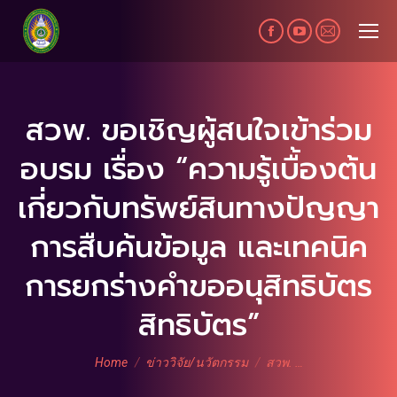
Facebook
YouTube
Mail
page
page
page
opens
opens
opens
in
in
in
สวพ. ขอเชิญผู้สนใจเข้าร่วม
new
new
new
อบรม เรื่อง “ความรู้เบื้องต้น
window
window
window
เกี่ยวกับทรัพย์สินทางปัญญา
การสืบค้นข้อมูล และเทคนิค
การยกร่างคำขออนุสิทธิบัตร
สิทธิบัตร”
You are here:
Home
ข่าววิจัย/นวัตกรรม
สวพ. …