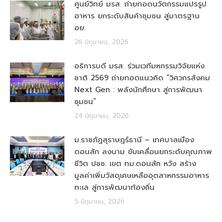
ศูนย์วิทย์ มรส. ถ่ายทอดนวัตกรรมแปรรูป
อาหาร ยกระดับสินค้าชุมชน สู่มาตรฐาน
อย.
26 มิถุนายน, 2026
อธิการบดี มรส. ร่วมเวทีมหกรรมวิจัยแห่ง
ชาติ 2569 ถ่ายทอดแนวคิด “วิศวกรสังคม
Next Gen : พลังนักศึกษา สู่การพัฒนา
ชุมชน”
24 มิถุนายน, 2026
ม.ราชภัฏสุราษฎร์ธานี – เทศบาลเมือง
ดอนสัก ลงนาม ขับเคลื่อนยกระดับคุณภาพ
ชีวิต ปชช. เขต ทม.ดอนสัก หวัง สร้าง
มูลค่าเพิ่มวัสดุเศษเหลืออุตสาหกรรมอาหาร
ทะเล สู่การพัฒนาท้องถิ่น
5 มิถุนายน, 2026