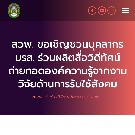
Facebook
YouTube
Mail
page
page
page
opens
opens
opens
in
in
in
สวพ. ขอเชิญชวนบุคลากร
new
new
new
มรส. ร่วมผลิตสื่อวิดีทัศน์
window
window
window
ถ่ายทอดองค์ความรู้จากงาน
วิจัยด้านการรับใช้สังคม
You are here:
Home
ข่าววิจัย/นวัตกรรม
สวพ. …