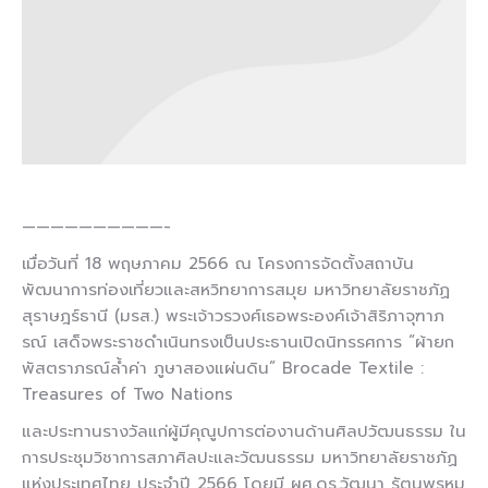
——————————-
เมื่อวันที่ 18 พฤษภาคม 2566 ณ โครงการจัดตั้งสถาบัน
พัฒนาการท่องเที่ยวและสหวิทยาการสมุย มหาวิทยาลัยราชภัฏ
สุราษฎร์ธานี (มรส.) พระเจ้าวรวงศ์เธอพระองค์เจ้าสิริภาจุฑาภ
รณ์ เสด็จพระราชดำเนินทรงเป็นประธานเปิดนิทรรศการ
“ผ้ายก
พัสตราภรณ์ล้ำค่า ภูษาสองแผ่นดิน” Brocade Textile :
Treasures of Two Nations
และประทานรางวัลแก่ผู้มีคุณูปการต่องานด้านศิลปวัฒนธรรม ใน
การประชุมวิชาการสภาศิลปะและวัฒนธรรม มหาวิทยาลัยราชภัฏ
แห่งประเทศไทย ประจำปี 2566 โดยมี ผศ.ดร.วัฒนา รัตนพรหม