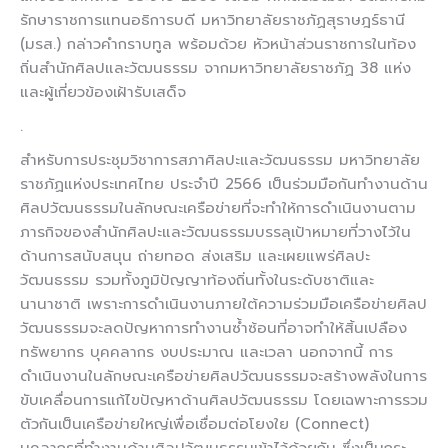
รักษาราชการแทนอธิการบดี มหาวิทยาลัยราชภัฏสุราษฎร์ธานี
(มรส.) กล่าวคำกราบทูล พร้อมด้วย หัวหน้าส่วนราชการในท้อง
ถิ่นสำนักศิลปและวัฒนธรรม จากมหาวิทยาลัยราชภัฏ 38 แห่ง
และผู้เกี่ยวข้องเฝ้ารับเสด็จ
.
สำหรับการประชุมวิชาการสภาศิลปะและวัฒนธรรม มหาวิทยาลัย
ราชภัฏแห่งประเทศไทย ประจำปี 2566 เป็นร่วมมือกันทำงานด้าน
ศิลปวัฒนธรรมในลักษณะเครือข่ายที่จะทำให้การดำเนินงานตาม
ภารกิจของสำนักศิลปะและวัฒนธรรมบรรลุเป้าหมายที่วางไว้ใน
ด้านการสนับสนุน ถ่ายทอด ส่งเสริม และเผยแพร่ศิลปะ
วัฒนธรรม รวมทั้งภูมิปัญญาท้องถิ่นทั้งในระดับชาติและ
นานาชาติ เพราะการดำเนินงานภายใต้ความร่วมมือเครือข่ายศิลป
วัฒนธรรมจะลดปัญหาการทำงานซ้ำซ้อนที่อาจทำให้สิ้นเปลือง
ทรัพยากร บุคคลากร งบประมาณ และเวลา นอกจากนี้ การ
ดำเนินงานในลักษณะเครือข่ายศิลปวัฒนธรรมจะสร้างพลังในการ
ขับเคลื่อนการแก้ไขปัญหาด้านศิลปวัฒนธรรม โดยเฉพาะการรวม
ตัวกันเป็นเครือข่ายใหญ่เพื่อเชื่อมต่อโยงใย (Connect)
บุคลากรที่ทำงานด้านศิลปวัฒนธรรมเข้าไว้ด้วยกัน ซึ่งเป็นกระ