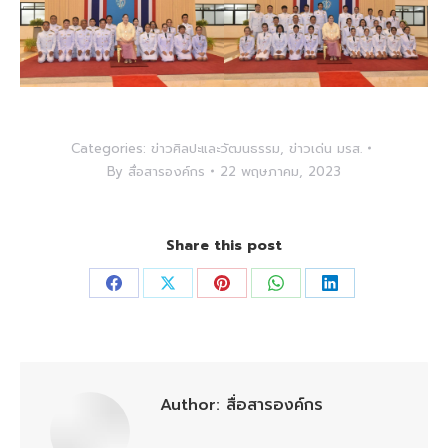
Categories:
ข่าวศิลปะและวัฒนธรรม
,
ข่าวเด่น มรส.
By
สื่อสารองค์กร
22 พฤษภาคม, 2023
Share this post
Share
Share
Share
Share
Share
on
on
on
on
on
Facebook
X
Pinterest
WhatsApp
LinkedIn
Author:
สื่อสารองค์กร