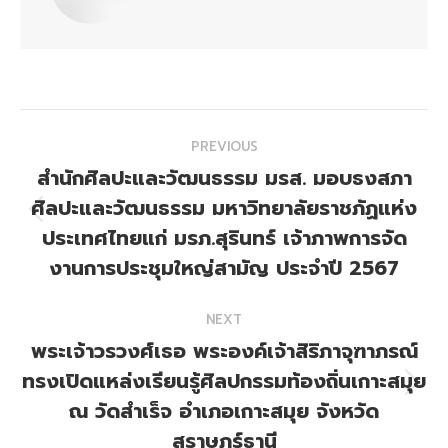
Post
PREVIOUS
navigation
สำนักศิลปะและวัฒนธรรม มรส. มอบธงสภา
ศิลปะและวัฒนธรรม มหาวิทยาลัยราชภัฏแห่ง
Previous
ประเทศไทยแก่ มรภ.สุรินทร์ เจ้าภาพการจัด
post:
งานการประชุมใหญ่สามัญ ประจำปี 2567
NEXT
พระเจ้าวรวงศ์เธอ พระองค์เจ้าสิริภาจุฑาภรณ์
ทรงเปิดแหล่งเรียนรู้ศิลปกรรมท้องถิ่นเกาะสมุย
Next
ณ วัดสำเร็จ อำเภอเกาะสมุย จังหวัด
post:
สุราษฎร์ธานี