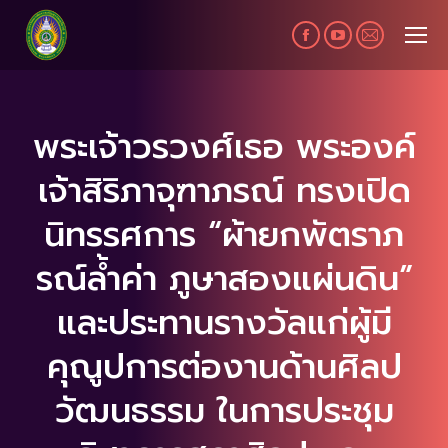
Facebook
YouTube
Mail
page
page
page
opens
opens
opens
in
in
in
พระเจ้าวรวงศ์เธอ พระองค์
new
new
new
เจ้าสิริภาจุฑาภรณ์ ทรงเปิด
window
window
window
นิทรรศการ “ผ้ายกพัตราภ
รณ์ล้ำค่า ภูษาสองแผ่นดิน”
และประทานรางวัลแก่ผู้มี
คุณูปการต่องานด้านศิลป
วัฒนธรรม ในการประชุม