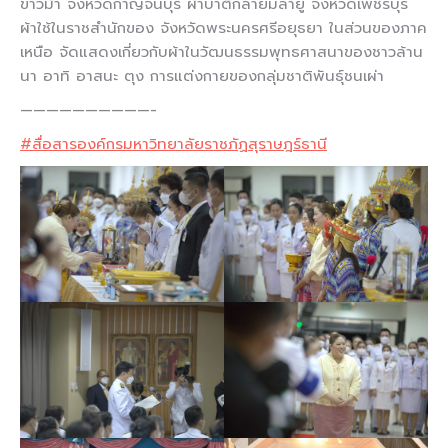
ขาวม้า จังหวัดกาญจนบุรี ผ้าบาติกลายมลายู จังหวัดเพชรบุรี
ผ้าใช้ในราชสำนักของ จังหวัดพระนครศรีอยุธยา ในส่วนของภาค
เหนือ จัดแสดงเกี่ยวกับผ้าในวัฒนธรรมพุทธศาสนาของชาวล้าน
นา อาทิ อาสนะ ตุง การแต่งกายของกลุ่มชาติพันธุ์ชนเผ่า
——————————-
#สื่อสารองค์กรมหาวิทยาลัยราชภัฏสุราษฎร์ธานี