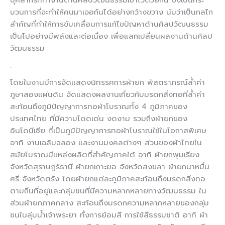
บวนการที่จะทำให้คนมาเจอกันได้อย่างกว้างขวาง นับว่าเป็นกลไก
สำคัญที่ทำให้การขับเคลื่อนการแก้ไขปัญหาด้านศิลปวัฒนธรรม
เป็นไปอย่างมีพลังและต่อเนื่อง เพื่อแลกเปลี่ยนผลงานด้านศิลป
วัฒนธรรม
.
โดยในงานมีการจัดแสดงนิทรรศการผ้ายก พัสตราภรณ์ล้ำค่า
ภูษาสองแผ่นดิน จัดแสดงผลงานเกี่ยวกับมรดกสิ่งทอที่ล้ำค่า
สะท้อนถึงภูมิปัญญาการทอผ้าโบราณทั้ง 4 ภูมิภาคของ
ประเทศไทย ที่มีความโดดเด่น งดงาม รวมถึงผ้ายกของ
อินโดนีเซีย ที่เป็นภูมิปัญญาการทอผ้าโบราณใช้ในโอกาสพิเศษ
อาทิ งานเฉลิมฉลอง และงานมงคลต่างๆ ส่วนของผ้าไทยใน
สมัยโบราณมีแหล่งผลิตที่สำคัญภาคใต้ อาทิ ผ้ายกพุมเรียง
จังหวัดสุราษฎร์ธานี ผ้ายกเกาะยอ จังหวัดสงขลา ผ้ายกนาหมื่น
ศรี จังหวัดตรัง โดยผ้ายกแต่ละภูมิภาคสะท้อนถึงมรดกสิ่งทอ
ตามถิ่นที่อยู่และกลุ่มชนที่มีความหลากหลายทางวัฒนธรรม ใน
ส่วนผ้ายกภาคกลาง สะท้อนถึงมรดกความหลากหลายของกลุ่ม
ชนในลุ่มน้ำเจ้าพระยา ทั้งการย้อมสี การใช้สีธรรมชาติ อาทิ ผ้า