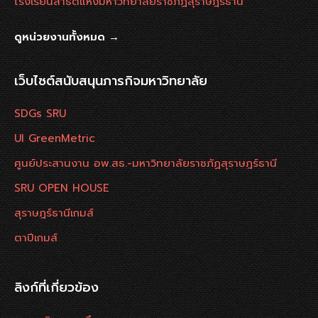
โรงเรียนสาธิตแห่งมหาวิทยาลัยราชภัฏสุราษฎร์ธานี
ดูหน่วยงานทั้งหมด →
เว็บไซต์สนับสนุนภารกิจมหาวิทยาลัย
SDGs SRU
UI GreenMetric
ศูนย์ประสานงาน อพ.สธ.-มหาวิทยาลัยราชภัฏสุราษฎร์ธานี
SRU OPEN HOUSE
สุราษฎร์ธานีเกมส์
ตาปีเกมส์
ลิงก์ที่เกี่ยวข้อง