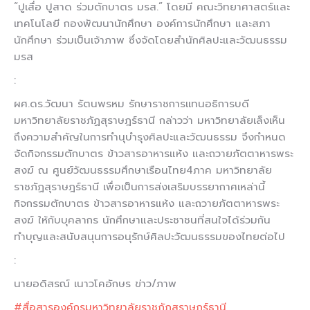
“ปูเสื่อ ปูสาด ร่วมตักบาตร มรส.” โดยมี คณะวิทยาศาสตร์และ
เทคโนโลยี กองพัฒนานักศึกษา องค์การนักศึกษา
และสภา
นักศึกษา ร่วมเป็นเจ้าภาพ ซึ่งจัดโดยสำนักศิลปะและวัฒนธรรม
มรส
:
ผศ.ดร.วัฒนา รัตนพรหม รักษาราชการเเทนอธิการบดี
มหาวิทยาลัยราชภัฏสุราษฎร์ธานี กล่าวว่า มหาวิทยาลัยเล็งเห็น
ถึงความสำคัญในการทำนุบำรุงศิลปะและวัฒนธรรม จึงกำหนด
จัดกิจกรรมตักบาตร ข้าวสารอาหารแห้ง และถวายภัตตาหารพระ
สงฆ์ ณ ศูนย์วัฒนธรรมศึกษาเรือนไทย4ภาค มหาวิทยาลัย
ราชภัฏสุราษฎร์ธานี เพื่อเป็นการส่งเสริมบรรยากาศเหล่านี้
กิจกรรมตักบาตร ข้าวสารอาหารแห้ง และถวายภัตตาหารพระ
สงฆ์ ให้กับบุคลากร นักศึกษาและประชาชนที่สนใจได้ร่วมกัน
ทำบุญและสนับสนุนการอนุรักษ์ศิลปะวัฒนธรรมของไทยต่อไป
:
นายอดิสรณ์ เนาวโคอักษร ข่าว/ภาพ
#สื่อสารองค์กรมหาวิทยาลัยราชภัฏสุราษฎร์ธานี