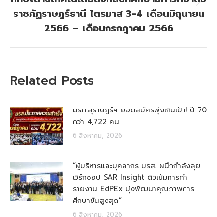
Next
ราชภัฏราษฎร์ธานี ไตรมาส 3-4 เดือนมิถุนายน
post:
2566 – เดือนกรกฎาคม 2566
Related Posts
มรภ.สุราษฎร์ฯ ยอดสมัครพุ่งเกินเป้า! ปี 70
กว่า 4,722 คน
6 สิงหาคม, 2026
“ผู้บริหารและบุคลากร มรส. ผนึกกำลังลุย
เวิร์กชอป SAR Insight ติวเข้มการทำ
รายงาน EdPEx มุ่งพัฒนาคุณภาพการ
ศึกษาขั้นสูงสุด”
6 สิงหาคม, 2026