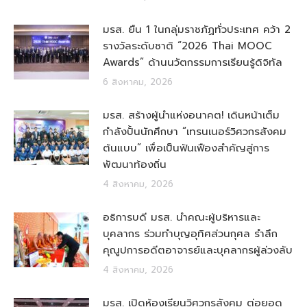
มรส. ยืน 1 ในกลุ่มราชภัฏทั่วประเทศ คว้า 2
รางวัลระดับชาติ “2026 Thai MOOC
Awards” ด้านนวัตกรรมการเรียนรู้ดิจิทัล
6 สิงหาคม, 2026
มรส. สร้างผู้นำแห่งอนาคต! เดินหน้าเต็ม
กำลังปั้นนักศึกษา “เทรนเนอร์วิศวกรสังคม
ต้นแบบ” เพื่อเป็นฟันเฟืองสำคัญสู่การ
พัฒนาท้องถิ่น
4 สิงหาคม, 2026
อธิการบดี มรส. นำคณะผู้บริหารและ
บุคลากร ร่วมทำบุญอุทิศส่วนกุศล รำลึก
คุณูปการอดีตอาจารย์และบุคลากรผู้ล่วงลับ
4 สิงหาคม, 2026
มรส. เปิดห้องเรียนวิศวกรสังคม ต่อยอด