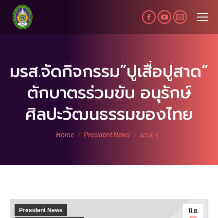
Facebook
YouTube
Mail
page
page
page
opens
opens
opens
in
in
in
มรส.จัดกิจกรรม”ปูเสื่อปูสาด”
new
new
new
ตักบาตรร่วมขัน อนุรักษ์
window
window
window
ศิลปะวัฒนธรรมของไทย
You are here:
Home
President News
มรส.จ…
President News
มิ.ย.