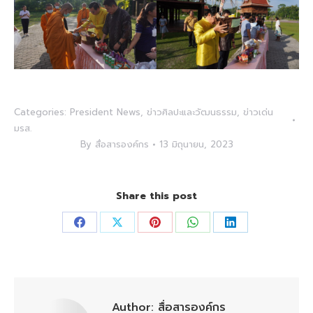
Categories:
President News
,
ข่าวศิลปะและวัฒนธรรม
,
ข่าวเด่น
มรส.
By
สื่อสารองค์กร
13 มิถุนายน, 2023
Share this post
Share
Share
Share
Share
Share
on
on
on
on
on
Facebook
X
Pinterest
WhatsApp
LinkedIn
Author:
สื่อสารองค์กร