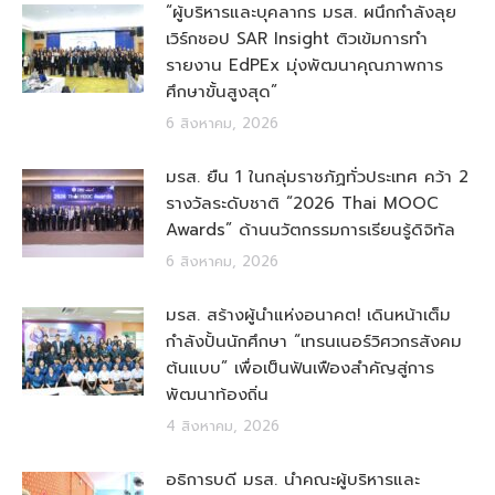
“ผู้บริหารและบุคลากร มรส. ผนึกกำลังลุย
เวิร์กชอป SAR Insight ติวเข้มการทำ
รายงาน EdPEx มุ่งพัฒนาคุณภาพการ
ศึกษาขั้นสูงสุด”
6 สิงหาคม, 2026
มรส. ยืน 1 ในกลุ่มราชภัฏทั่วประเทศ คว้า 2
รางวัลระดับชาติ “2026 Thai MOOC
Awards” ด้านนวัตกรรมการเรียนรู้ดิจิทัล
6 สิงหาคม, 2026
มรส. สร้างผู้นำแห่งอนาคต! เดินหน้าเต็ม
กำลังปั้นนักศึกษา “เทรนเนอร์วิศวกรสังคม
ต้นแบบ” เพื่อเป็นฟันเฟืองสำคัญสู่การ
พัฒนาท้องถิ่น
4 สิงหาคม, 2026
อธิการบดี มรส. นำคณะผู้บริหารและ