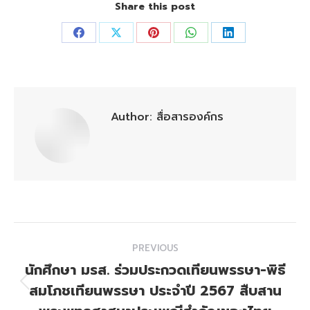
Share this post
Share
Share
Share
Share
Share
on
on
on
on
on
Facebook
X
Pinterest
WhatsApp
LinkedIn
Author:
สื่อสารองค์กร
Post
PREVIOUS
navigation
นักศึกษา มรส. ร่วมประกวดเทียนพรรษา-พิธี
สมโภชเทียนพรรษา ประจำปี 2567 สืบสาน
Previous
post: