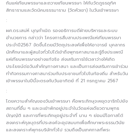
กันแห่เทียนพรรษาและถวายเทียนพรรษา ให้กับวัดภูธรอุทิศ
สิทธารามและวัดนิคมธรรมาราม (วัดหัวเขา) ในวันเข้าพรรษา
:
ผศ.ดร.เสน่ห์ บุญกำเนิด
รองอธิการบดีฝ่ายบริหารและระบบ
อำนวยการ กล่าวว่า โครงการสืบสานประเพณีแห่เทียนพรรษา
ประจำปี2567 จัดขึ้นโดยมีวัตถุประสงค์เพื่อให้อาจารย์ บุคลากร
นักศึกษาและผู้สนใจทั่วไปได้เข้าถึงพุทธศาสนาและรู้ถึงประเพณี
แห่เทียนพรรษาอย่างแท้จริง ส่งเสริมการใช้เวลาว่างให้เกิด
ประโยชน์ต่อวันสำคัญทางศาสนา และเป็นการส่งเสริมการเข้าร่วม
ทำกิจกรรมทางศาสนาร่วมกับประชาชนทั่วไปในท้องถิ่น สำหรับวัน
เข้าพรรษาในปีนี้จะตรงกับวันอาทิตย์ ที่ 21 กรกฎาคม 2567
:
โดยความสำคัญของวันเข้าพรรษา คือพระภิกษุจะหยุดจาริกไปยัง
สถานที่อื่น ๆ และจะเข้าพักอยู่ประจำในวัดแห่งเดียวตามพุทธ
บัญญัติ และการที่พระภิกษุอยู่ประจำที่ นาน ๆ ย่อมมีโอกาสได้
สงเคราะห์กุลบุตรที่ประสงค์จะอุปสมบทเพื่อศึกษาพระธรรมวินัย
และสงเคราะห์พุทธบริษัททั่วไป รวมถึงเป็นเทศกาลที่พระ