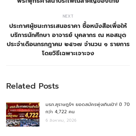
พระพุทธศาสนาประเพณีสำคัญของไทย
NEXT
ประกาศผู้ชนะการเสนอราคา ซื้อหนังสือเพื่อให้
บริการนักศึกษา อาจารย์ บุคลากร ณ หอสมุด
Next
ประจำเดือนกรกฎาคม ๒๕๖๗ จำนวน ๑ รายการ
post:
โดยวิธีเฉพาะเจาะจง
Related Posts
มรภ.สุราษฎร์ฯ ยอดสมัครพุ่งเกินเป้า! ปี 70
กว่า 4,722 คน
6 สิงหาคม, 2026