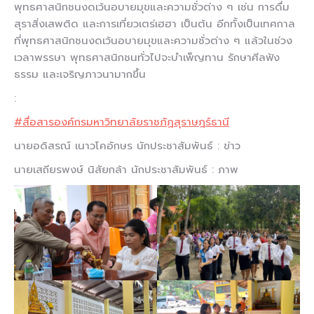
พุทธศาสนิกชนงดเว้นอบายมุขและความชั่วต่าง ๆ เช่น การดื่ม
สุราสิ่งเสพติด และการเที่ยวเตร่เฮฮา เป็นต้น อีกทั้งเป็นเทศกาล
ที่พุทธศาสนิกชนงดเว้นอบายมุขและความชั่วต่าง ๆ แล้วในช่วง
เวลาพรรษา พุทธศาสนิกชนทั่วไปจะบำเพ็ญทาน รักษาศีลฟัง
ธรรม และเจริญภาวนามากขึ้น
:
#สื่อสารองค์กรมหาวิทยาลัยราชภัฏสุราษฎร์ธานี
นายอดิสรณ์ เนาวโคอักษร นักประชาสัมพันธ์ : ข่าว
นายเสถียรพงษ์ นิสัยกล้า นักประชาสัมพันธ์ : ภาพ