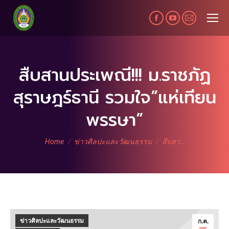
Facebook
YouTube
Mail
page
page
page
opens
opens
opens
in
in
in
สืบสานประเพณี!!! ม.ราชภัฏ
new
new
new
สุราษฎร์ธานี รวมใจ”แห่เทียน
window
window
window
พรรษา”
You are here:
Home
ข่าวศิลปะและวัฒนธรรม
สืบสา…
ข่าวศิลปะและวัฒนธรรม
ก.ค.