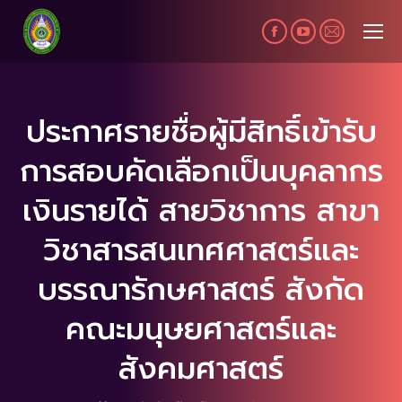
Facebook
YouTube
Mail
page
page
page
opens
opens
opens
in
in
in
ประกาศรายชื่อผู้มีสิทธิ์เข้ารับ
new
new
new
การสอบคัดเลือกเป็นบุคลากร
window
window
window
เงินรายได้ สายวิชาการ สาขา
วิชาสารสนเทศศาสตร์และ
บรรณารักษศาสตร์ สังกัด
คณะมนุษยศาสตร์และ
สังคมศาสตร์
You are here: