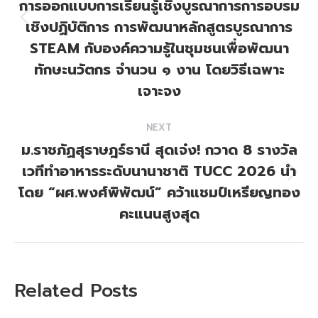
การออกแบบการเรียนรู้เชิงบูรณาการการอบรม
เชิงปฏิบัติการ การพัฒนาหลักสูตรบูรณาการ
Previous
post:
STEAM กับองค์ความรู้ในชุมชนเพื่อพัฒนา
ทักษะนวัตกร จำนวน ๑ งาน โดยวิธีเฉพาะ
เจาะจง
NEXT
ม.ราชภัฏสุราษฎร์ธานี สุดเจ๋ง! กวาด 8 รางวัล
เวทีทำอาหารระดับนานาชาติ TUCC 2026 นำ
Next
โดย “ผศ.พงศ์พิพัฒน์” คว้าแชมป์เหรียญทอง
post:
คะแนนสูงสุด
Related Posts