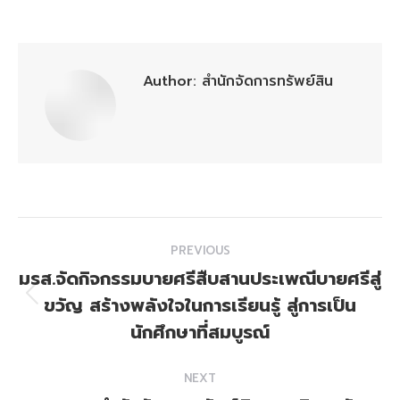
on
on
on
on
on
Facebook
X
Pinterest
WhatsApp
LinkedIn
Author:
สำนักจัดการทรัพย์สิน
Post
PREVIOUS
navigation
มรส.จัดกิจกรรมบายศรีสืบสานประเพณีบายศรีสู่
ขวัญ สร้างพลังใจในการเรียนรู้ สู่การเป็น
Previous
post:
นักศึกษาที่สมบูรณ์
NEXT