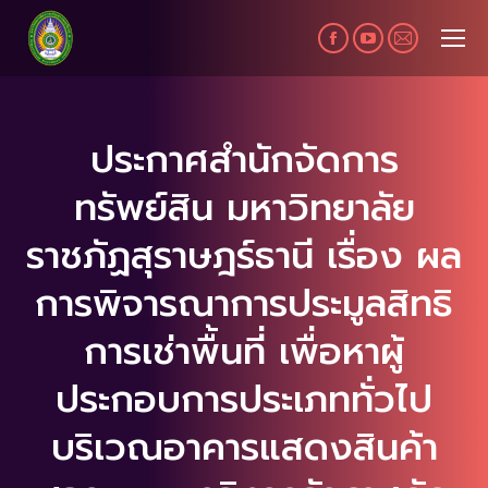
Facebook
YouTube
Mail
page
page
page
opens
opens
opens
in
in
in
ประกาศสำนักจัดการ
new
new
new
ทรัพย์สิน มหาวิทยาลัย
window
window
window
ราชภัฏสุราษฎร์ธานี เรื่อง ผล
การพิจารณาการประมูลสิทธิ
การเช่าพื้นที่ เพื่อหาผู้
ประกอบการประเภททั่วไป
บริเวณอาคารแสดงสินค้า