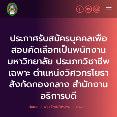
Facebook
YouTube
Mail
page
page
page
opens
opens
opens
in
in
in
ประกาศรับสมัครบุคคลเพื่อ
new
new
new
สอบคัดเลือกเป็นพนักงาน
window
window
window
มหาวิทยาลัย ประเภทวิชาชีพ
เฉพาะ ตำแหน่งวิศวกรโยธา
สังกัดกองกลาง สำนักงาน
อธิการบดี
You are here:
Home
ข่าวรับสมัครงาน
ประกา…