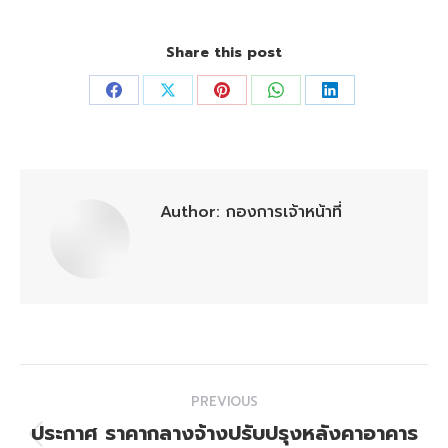
Share this post
Share
Share
Share
Share
Share
on
on
on
on
on
Facebook
X
Pinterest
WhatsApp
LinkedIn
Author:
กองการเจ้าหน้าที่
Post
PREVIOUS
navigation
ประกาศ ราคากลางจ้างปรับปรุงหลังคาอาคาร
Previous