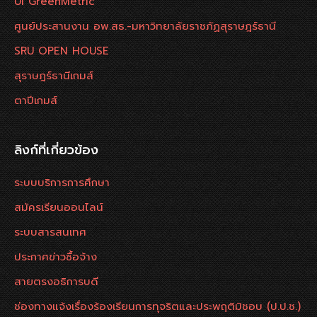
UI GreenMetric
ศูนย์ประสานงาน อพ.สธ.-มหาวิทยาลัยราชภัฏสุราษฎร์ธานี
SRU OPEN HOUSE
สุราษฎร์ธานีเกมส์
ตาปีเกมส์
ลิงก์ที่เกี่ยวข้อง
ระบบบริการการศึกษา
สมัครเรียนออนไลน์
ระบบสารสนเทศ
ประกาศข่าวซื้อจ้าง
สายตรงอธิการบดี
ช่องทางแจ้งเรื่องร้องเรียนการทุจริตและประพฤติมิชอบ (ป.ป.ช.)