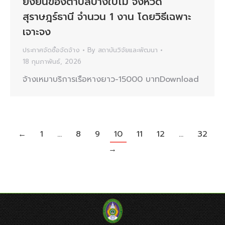
ยั่งยืนของตำบลบางใบไม้ จังหวัด
สุราษฎร์ธานี จำนวน 1 งาน โดยวิธีเฉพาะ
เจาะจง
ประกาศจัดซื้อจัดจ้าง
By
สถาบันวิจัยและพัฒนา
18 กุมภาพันธ์, 2026
จ้างเหมาบริการเรือหางยาว-15000 บาทDownload
←
1
…
8
9
10
11
12
…
32
→