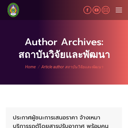
Facebook
YouTube
Mail
page
page
page
opens
opens
opens
in
in
in
Author Archives:
new
new
new
สถาบันวิจัยและพัฒนา
window
window
window
You are here:
Home
Article author สถาบันวิจัยและพัฒนา
ประกาศผู้ชนะการเสนอราคา จ้างเหมา
บริการรถตู้โดยสารปรับอากาศ พร้อมคน