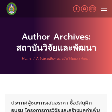
Facebook
YouTube
Mail
page
page
page
opens
opens
opens
in
in
in
Author Archives:
new
new
new
สถาบันวิจัยและพัฒนา
window
window
window
You are here:
Home
Article author สถาบันวิจัยและพัฒนา
ประกาศผู้ชนะการเสนอราคา ซื้อวัสดุฝึก
อบรม โครงการการวิจัยและสร้างมูลค่าเพิ่ม