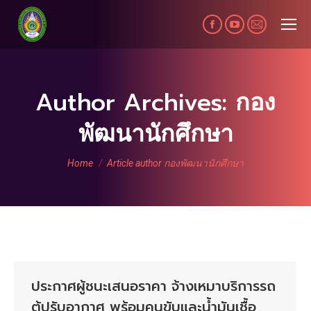
Facebook
YouTube
Mail
page
page
page
opens
opens
opens
in
in
in
Author Archives:
กอง
new
new
new
พัฒนานักศึกษา
window
window
window
You are here:
Home
Article author กองพัฒนานักศึกษา
ประกาศผู้ชนะเสนอราคา จ้างเหมาบริการรถ
ตู้ปรับอากาศ พร้อมคนขับและน้ำมันเชื้อ