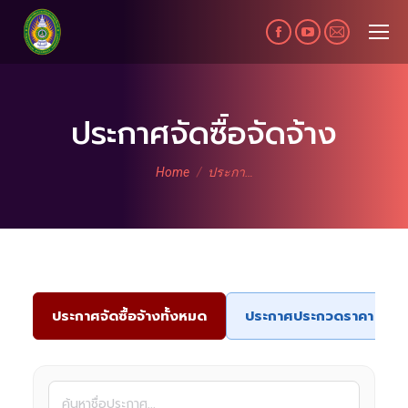
Facebook
YouTube
Mail
page
page
page
opens
opens
opens
in
in
in
ประกาศจัดซื้อจัดจ้าง
new
new
new
You are here:
window
window
window
Home
ประกา…
ประกาศจัดซื้อจ้างทั้งหมด
ประกาศประกวดราคา