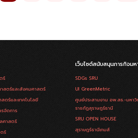
เว็บไซต์สนับสนุนภารกิจมห
ตร์
SDGs SRU
าสตร์และสังคมศาสตร์
UI GreenMetric
าสตร์และเทคโนโลยี
ศูนย์ประสานงาน อพ.สธ.-มหาวิ
ราชภัฏสุราษฎร์ธานี
ารจัดการ
SRU OPEN HOUSE
ลศาสตร์
สุราษฎร์ธานีเกมส์
ตร์