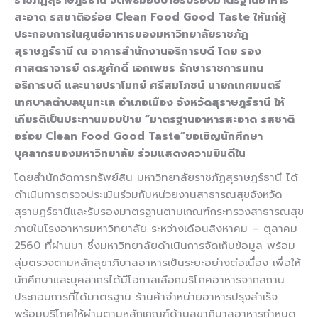
สะอาด รสชาติอร่อย Clean Food Good Taste ให้แก่ผู้
ประกอบการในศูนย์อาหารของมหาวิทยาลัยราชภัฏ
สุราษฎร์ธานี ณ อาคารสำนักงานอธิการบดี โดย รอง
ศาสตราจารย์ ดร.ชูศักดิ์ เอกเพชร รักษาราชการแทน
อธิการบดี และนายปราโมทย์ ศรีสมโภชน์ นายกเทศมนตรี
เทศบาลตำบลขุนทะเล อำเภอเมือง จังหวัดสุราษฎร์ธานี ให้
เกียรติเป็นประทานมอบป้าย “มาตรฐานอาหารสะอาด รสชาติ
อร่อย Clean Food Good Taste”ขอเชิญนักศึกษา
บุคลากรของมหาวิทยาลัย ร่วมแสดงความยินดีใน
โดยสำนักจัดการทรัพย์สิน มหาวิทยาลัยราชภัฏสุราษฎร์ธานี ได้
ดำเนินการตรวจประเมินร่วมกับหน่วยงานสาธารณสุขจังหวัด
สุราษฎร์ธานีและรับรองมาตรฐานตามเกณฑ์กระทรวงสาธารณสุข
ภายในโรงอาหารมหาวิทยาลัย ระหว่างเดือนสิงหาคม – ตุลาคม
2560 ที่ผ่านมา ซึ่งมหาวิทยาลัยดำเนินการจัดเก็บข้อมูล พร้อม
สุ่มตรวจตามหลักสุขาภิบาลอาหารเป็นระยะอย่างต่อเนื่อง เพื่อให้
นักศึกษาและบุคลากรได้มีโอกาสเลือกบริโภคอาหารจากสถาน
ประกอบการที่ได้มาตรฐาน ร้านค้าจำหน่ายอาหารปรุงสำเร็จ
พร้อมบริโภคให้ผ่านตามหลักเกณฑ์ด้านสุขาภิบาลอาหารกำหนด