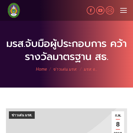
Facebook
YouTube
Mail
page
page
page
opens
opens
opens
in
in
in
มรส.จับมือผู้ประกอบการ คว้า
new
new
new
รางวัลมาตรฐาน สธ.
window
window
window
You are here:
Home
ข่าวเด่น มรส.
มรส.จ…
ข่าวเด่น มรส.
ก.พ.
8