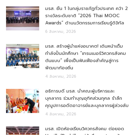
มรส. ยืน 1 ในกลุ่มราชภัฏทั่วประเทศ คว้า 2
รางวัลระดับชาติ “2026 Thai MOOC
Awards” ด้านนวัตกรรมการเรียนรู้ดิจิทัล
6 สิงหาคม, 2026
มรส. สร้างผู้นำแห่งอนาคต! เดินหน้าเต็ม
กำลังปั้นนักศึกษา “เทรนเนอร์วิศวกรสังคม
ต้นแบบ” เพื่อเป็นฟันเฟืองสำคัญสู่การ
พัฒนาท้องถิ่น
4 สิงหาคม, 2026
อธิการบดี มรส. นำคณะผู้บริหารและ
บุคลากร ร่วมทำบุญอุทิศส่วนกุศล รำลึก
คุณูปการอดีตอาจารย์และบุคลากรผู้ล่วงลับ
4 สิงหาคม, 2026
มรส. เปิดห้องเรียนวิศวกรสังคม ต่อยอด