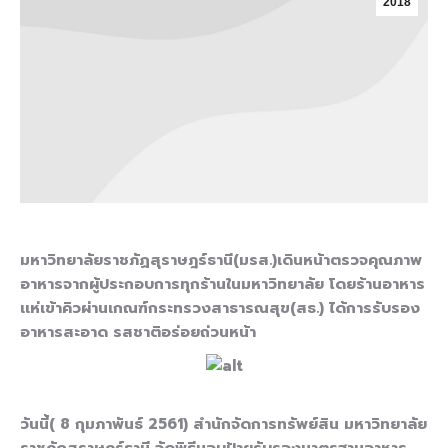
2018
มหาวิทยาลัยราชภัฏสุราษฎร์ธานี(มรส.)เดินหน้าตรวจคุณภาพ
อาหารจากผู้ประกอบการทุกร้านในมหาวิทยาลัย โดยร้านอาหาร
เเห่เข้าคิวผ่านเกณฑ์กระทรวงสาธารณสุข(สธ.) ได้การรับรอง
อาหารสะอาด รสชาติอร่อยถ่วนหน้า
วันนี้( 8 กุมภาพันธ์ 2561) สำนักจัดการทรัพย์สิน มหาวิทยาลัย
ราชภัฏสุราษฎร์ธานี จัดพิธีมอบป้ายรับรองมาตรฐานอาหาร