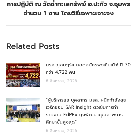
การปฏิบัติ ณ วัดถ้ำทะเลทรัพย์ อ.ปะทิว จ.ชุมพร
post:
จำนวน 1 งาน โดยวิธีเฉพาะเจาะจง
Related Posts
มรภ.สุราษฎร์ฯ ยอดสมัครพุ่งเกินเป้า! ปี 70
กว่า 4,722 คน
6 สิงหาคม, 2026
“ผู้บริหารและบุคลากร มรส. ผนึกกำลังลุย
เวิร์กชอป SAR Insight ติวเข้มการทำ
รายงาน EdPEx มุ่งพัฒนาคุณภาพการ
ศึกษาขั้นสูงสุด”
6 สิงหาคม, 2026