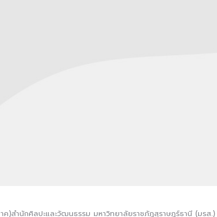
 4 ภาค)สำนักศิลปะและวัฒนธรรม มหาวิทยาลัยราชภัฏสุราษฎร์ธานี (มร