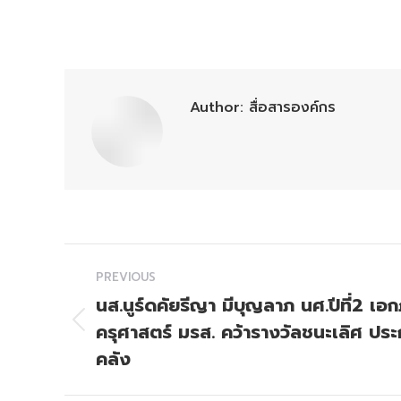
Author:
สื่อสารองค์กร
Post
PREVIOUS
navigation
นส.นูร์ดคัยรีญา มีบุญลาภ นศ.ปีที่2 
ครุศาสตร์ มรส. คว้ารางวัลชนะเลิศ 
Previous
post:
คลัง