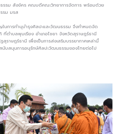
เตชธรรม สังข์คร คณบดีคณะวิทยาการจัดการ พร้อมด้วย
นธรรม มรส
คัญในการทำนุบำรุงศิลปะและวัฒนธรรม จึงกำหนดจัด
 ที่ตำบลพุมเรียง อำเภอไชยา จังหวัดสุราษฎร์ธานี
ุราษฎร์ธานี เพื่อเป็นการส่งเสริมบรรยากาศเหล่านี้
ะสนับสนุนการอนุรักษ์ศิลปะวัฒนธรรมของไทยต่อไป