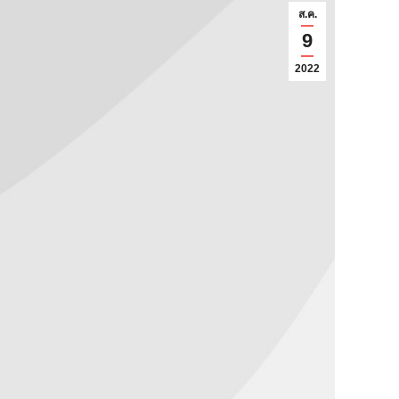
ส.ค.
9
2022