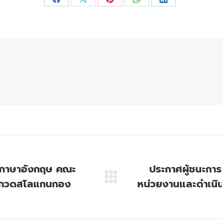
Share
Share
Share
Share
Share
on
on
on
on
on
Facebook
X
Pinterest
WhatsApp
LinkedIn
เอกภาษาอังกฤษ คณะ
ประกาศผู้ชนะการ
ประกวดสโลแกนกอง
หน่วยงานและดำเนิ
Next
post: