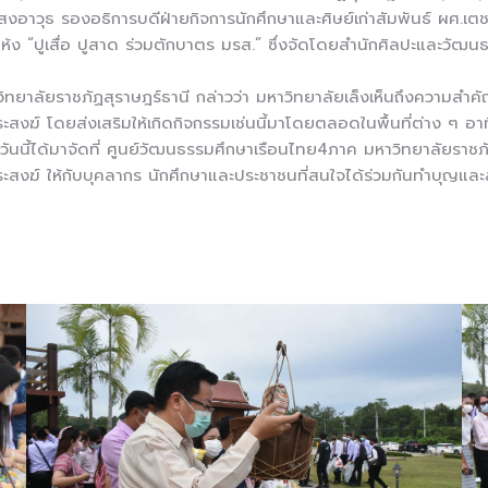
งอาวุธ รองอธิการบดีฝ่ายกิจการนักศึกษาและศิษย์เก่าสัมพันธ์ ผศ.
้ง “ปูเสื่อ ปูสาด ร่วมตักบาตร มรส.” ซึ่งจัดโดยสำนักศิลปะและวัฒ
ทยาลัยราชภัฏสุราษฎร์ธานี กล่าวว่า มหาวิทยาลัยเล็งเห็นถึงความสำ
์ โดยส่งเสริมให้เกิดกิจกรรมเช่นนี้มาโดยตลอดในพื้นที่ต่าง ๆ อาทิ
นี้ได้มาจัดที่ ศูนย์วัฒนธรรมศึกษาเรือนไทย4ภาค มหาวิทยาลัยราชภัฏส
สงฆ์ ให้กับบุคลากร นักศึกษาและประชาชนที่สนใจได้ร่วมกันทำบุญแล