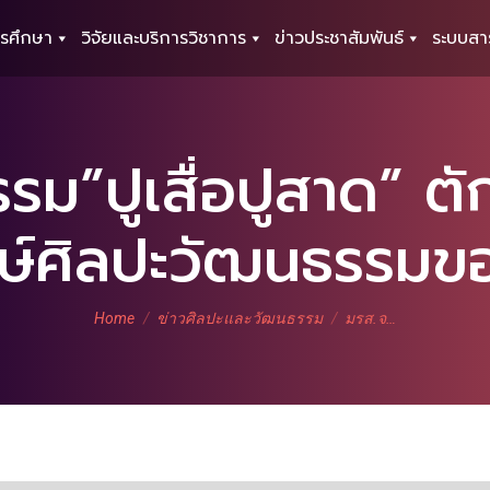
รศึกษา
วิจัยและบริการวิชาการ
ข่าวประชาสัมพันธ์
ระบบสา
รม”ปูเสื่อปูสาด” ต
กษ์ศิลปะวัฒนธรรม
You are here:
Home
ข่าวศิลปะและวัฒนธรรม
มรส.จ…