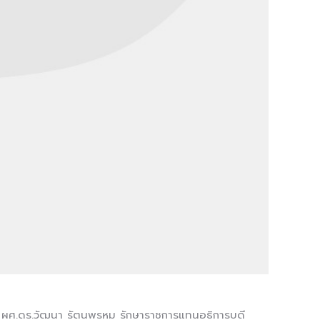
ส.) ผศ.ดร.วัฒนา รัตนพรหม รักษาราชการแทนอธิการบดี