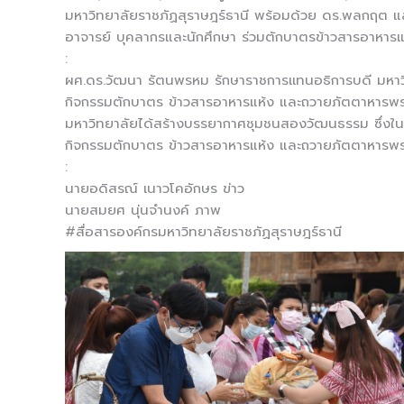
มหาวิทยาลัยราชภัฏสุราษฎร์ธานี พร้อมด้วย ดร.พลกฤต แส
อาจารย์ บุคลากรและนักศึกษา ร่วมตักบาตรข้าวสารอาหารแห
:
ผศ.ดร.วัฒนา รัตนพรหม รักษาราชการเเทนอธิการบดี มหาวิ
กิจกรรมตักบาตร ข้าวสารอาหารแห้ง และถวายภัตตาหารพระสงฆ
มหาวิทยาลัยได้สร้างบรรยากาศชุมชนสองวัฒนธรรม ซึ่งในวัน
กิจกรรมตักบาตร ข้าวสารอาหารแห้ง และถวายภัตตาหารพระ
:
นายอดิสรณ์ เนาวโคอักษร ข่าว
นายสมยศ นุ่นจำนงค์ ภาพ
#สื่อสารองค์กรมหาวิทยาลัยราชภัฏสุราษฎร์ธานี