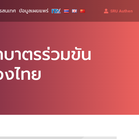
รสนเทศ
ข้อมูลเผยแพร่
SRU Authen
ักบาตรร่วมขัน
ของไทย