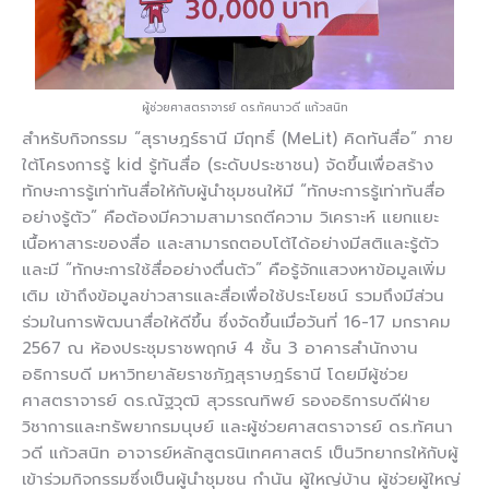
ผู้ช่วยศาสตราจารย์ ดร.ทัศนาวดี แก้วสนิท
สำหรับกิจกรรม “สุราษฎร์ธานี มีฤทธิ์ (MeLit) คิดทันสื่อ” ภาย
ใต้โครงการรู้ kid รู้ทันสื่อ (ระดับประชาชน) จัดขึ้นเพื่อสร้าง
ทักษะการรู้เท่าทันสื่อให้กับผู้นำชุมชนให้มี “ทักษะการรู้เท่าทันสื่อ
อย่างรู้ตัว” คือต้องมีความสามารถตีความ วิเคราะห์ แยกแยะ
เนื้อหาสาระของสื่อ และสามารถตอบโต้ได้อย่างมีสติและรู้ตัว
และมี “ทักษะการใช้สื่ออย่างตื่นตัว” คือรู้จักแสวงหาข้อมูลเพิ่ม
เติม เข้าถึงข้อมูลข่าวสารและสื่อเพื่อใช้ประโยชน์ รวมถึงมีส่วน
ร่วมในการพัฒนาสื่อให้ดีขึ้น ซึ่งจัดขึ้นเมื่อวันที่ 16-17 มกราคม
2567 ณ ห้องประชุมราชพฤกษ์ 4 ชั้น 3 อาคารสำนักงาน
อธิการบดี มหาวิทยาลัยราชภัฏสุราษฎร์ธานี โดยมีผู้ช่วย
ศาสตราจารย์ ดร.ณัฐวุฒิ สุวรรณทิพย์ รองอธิการบดีฝ่าย
วิชาการและทรัพยากรมนุษย์ และผู้ช่วยศาสตราจารย์ ดร.ทัศนา
วดี แก้วสนิท อาจารย์หลักสูตรนิเทศศาสตร์ เป็นวิทยากรให้กับผู้
เข้าร่วมกิจกรรมซึ่งเป็นผู้นำชุมชน กำนัน ผู้ใหญ่บ้าน ผู้ช่วยผู้ใหญ่