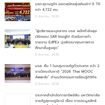
มรภ.สุราษฎร์ฯ ยอดสมัครพุ่งเกินเป้า! ปี 70
กว่า 4,722 คน
6 สิงหาคม, 2026
“ผู้บริหารและบุคลากร มรส. ผนึกกำลังลุย
เวิร์กชอป SAR Insight ติวเข้มการทำ
รายงาน EdPEx มุ่งพัฒนาคุณภาพการ
ศึกษาขั้นสูงสุด”
6 สิงหาคม, 2026
มรส. ยืน 1 ในกลุ่มราชภัฏทั่วประเทศ คว้า 2
รางวัลระดับชาติ “2026 Thai MOOC
Awards” ด้านนวัตกรรมการเรียนรู้ดิจิทัล
6 สิงหาคม, 2026
ประกาศสำนักจัดการทรัพย์สิน มหาวิทยาลัย
ราชภัฏสุราษฎร์ธานี เรื่อง การประมูลสิทธิ