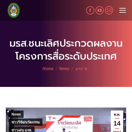
Facebook
YouTube
Mail
page
page
page
opens
opens
opens
in
in
in
มรส.ชนะเลิศประกวดผลงาน
new
new
new
โครงการสื่อระดับประเทศ
window
window
window
You are here:
Home
News
มรส.ช…
News
พ.ค.
14
ข่าววิจัย/นวัตกรรม
ข่าวเด่น มรส.