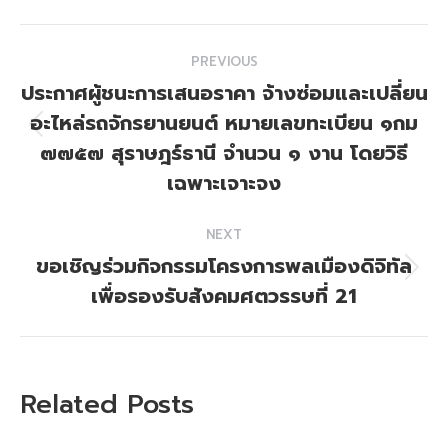
Post
PREVIOUS
navigation
ประกาศผู้ชนะการเสนอราคา จ้างซ่อมและเปลี่ยน
อะไหล่รถจักรยานยนต์ หมายเลขทะเบียน ๑กม
Previous
๗๗๕๗ สุราษฎร์ธานี จำนวน ๑ งาน โดยวิธี
post:
เฉพาะเจาะจง
NEXT
ขอเชิญร่วมกิจกรรมโครงการพลเมืองดิจิทัล
Next
เพื่อรองรับสังคมศตวรรษที่ 21
post:
Related Posts