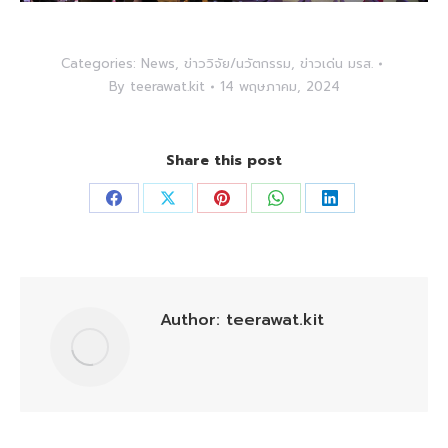
Categories:
News
,
ข่าววิจัย/นวัตกรรม
,
ข่าวเด่น มรส.
By
teerawat.kit
14 พฤษภาคม, 2024
Share this post
Share
Share
Share
Share
Share
on
on
on
on
on
Facebook
X
Pinterest
WhatsApp
LinkedIn
Author:
teerawat.kit