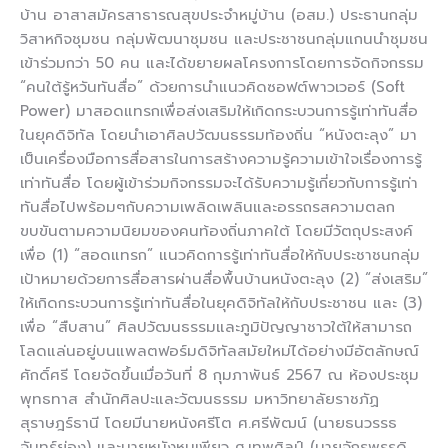
บ้าน อาสาสมัครสาธารณสุขประจำหมู่บ้าน (อสม.) ประธานกลุ่ม
วิสาหกิจชุมชน กลุ่มพัฒนาชุมชน และประชาชนกลุ่มแกนนำชุมชน
เข้าร่วมกว่า 50 คน และได้ขยายผลโครงการโดยการจัดกิจกรรม
“คนใต้รู้หวันทันสื่อ” ด้วยการนำแนวคิดซอฟต์พาวเวอร์ (Soft
Power) มาสอดแทรกเพื่อส่งเสริมให้เกิดกระบวนการรู้เท่าทันสื่อ
ในยุคดิจิทัล โดยนำเอาศิลปวัฒนธรรมท้องถิ่น “หนังตะลุง” มา
เป็นเครื่องมือการสื่อสารในการสร้างความรู้ความเข้าใจเรื่องการรู้
เท่าทันสื่อ โดยผู้เข้าร่วมกิจกรรมจะได้รับความรู้เกี่ยวกับการรู้เท่า
ทันสื่อไปพร้อมๆกับความเพลิดเพลินและอรรถรสความตลก
ขบขันตามความนิยมของคนท้องถิ่นภาคใต้ โดยมีวัตถุประสงค์
เพื่อ (1) “สอดแทรก” แนวคิดการรู้เท่าทันสื่อให้กับประชาชนกลุ่ม
เป้าหมายด้วยการสื่อสารผ่านสื่อพื้นบ้านหนังตะลุง (2) “ส่งเสริม”
ให้เกิดกระบวนการรู้เท่าทันสื่อในยุคดิจิทัลให้กับประชาชน และ (3)
เพื่อ “สืบสาน” ศิลปวัฒนธรรมและภูมิปัญญาชาวใต้ให้สามารถ
โลดแล่นอยู่บนแพลตฟอร์มดิจิทัลสมัยใหม่ได้อย่างมีอัตลักษณ์
ศักดิ์ศรี โดยจัดขึ้นเมื่อวันที่ 8 กุมภาพันธ์ 2567 ณ ห้องประชุม
พุทธทาส สำนักศิลปะและวัฒนธรรม มหาวิทยาลัยราชภัฏ
สุราษฎร์ธานี โดยมีนายหนังศรีโต ศ.ศรีพัฒน์ (นายธนวรรธ
จันทร์ย่อง) และนายหนังหนูเพียว ศ.เทพศิลป์ (นายจักรพรรดิ