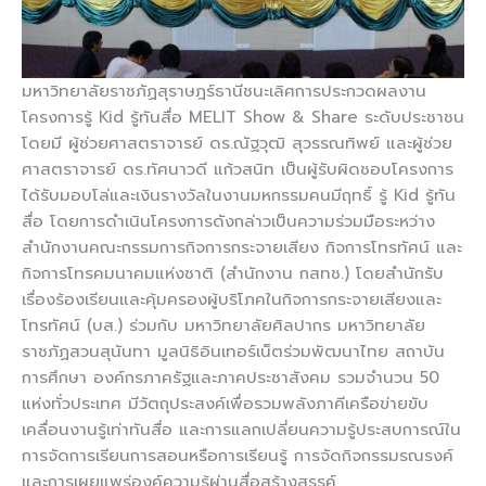
มหาวิทยาลัยราชภัฏสุราษฎร์ธานีชนะเลิศการประกวดผลงาน
โครงการรู้ Kid รู้ทันสื่อ MELIT Show & Share ระดับประชาชน
โดยมี ผู้ช่วยศาสตราจารย์ ดร.ณัฐวุฒิ สุวรรณทิพย์ และผู้ช่วย
ศาสตราจารย์ ดร.ทัศนาวดี แก้วสนิท เป็นผู้รับผิดชอบโครงการ
ได้รับมอบโล่และเงินรางวัลในงานมหกรรมคนมีฤทธิ์ รู้ Kid รู้ทัน
สื่อ โดยการดำเนินโครงการดังกล่าวเป็นความร่วมมือระหว่าง
สำนักงานคณะกรรมการกิจการกระจายเสียง กิจการโทรทัศน์ และ
กิจการโทรคมนาคมแห่งชาติ (สำนักงาน กสทช.) โดยสำนักรับ
เรื่องร้องเรียนและคุ้มครองผู้บริโภคในกิจการกระจายเสียงและ
โทรทัศน์ (บส.) ร่วมกับ มหาวิทยาลัยศิลปากร มหาวิทยาลัย
ราชภัฏสวนสุนันทา มูลนิธิอินเทอร์เน็ตร่วมพัฒนาไทย สถาบัน
การศึกษา องค์กรภาครัฐและภาคประชาสังคม รวมจำนวน 50
แห่งทั่วประเทศ มีวัตถุประสงค์เพื่อรวมพลังภาคีเครือข่ายขับ
เคลื่อนงานรู้เท่าทันสื่อ และการแลกเปลี่ยนความรู้ประสบการณ์ใน
การจัดการเรียนการสอนหรือการเรียนรู้ การจัดกิจกรรมรณรงค์
และการเผยแพร่องค์ความรู้ผ่านสื่อสร้างสรรค์