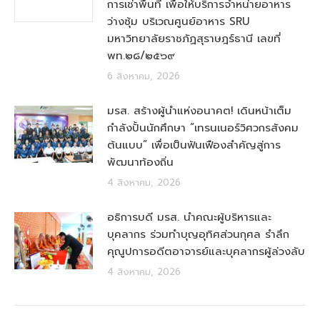
การเช่าพื้นที่ เพื่อให้บริการจำหน่ายอาหาร
ว่างซุ้ม บริเวณศูนย์อาหาร SRU
มหาวิทยาลัยราชภัฏสุราษฎร์ธานี เลขที่
พท.๒๘/๒๕๖๙
6 สิงหาคม, 2026
มรส. สร้างผู้นำแห่งอนาคต! เดินหน้าเต็ม
กำลังปั้นนักศึกษา “เทรนเนอร์วิศวกรสังคม
ต้นแบบ” เพื่อเป็นฟันเฟืองสำคัญสู่การ
พัฒนาท้องถิ่น
4 สิงหาคม, 2026
อธิการบดี มรส. นำคณะผู้บริหารและ
บุคลากร ร่วมทำบุญอุทิศส่วนกุศล รำลึก
คุณูปการอดีตอาจารย์และบุคลากรผู้ล่วงลับ
4 สิงหาคม, 2026