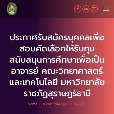
Facebook
YouTube
Mail
page
page
page
opens
opens
opens
in
in
in
ประกาศรับสมัครบุคคลเพื่อ
new
new
new
สอบคัดเลือกให้รับทุน
window
window
window
สนับสนุนการศึกษาเพื่อเป็น
อาจารย์ คณะวิทยาศาสตร์
และเทคโนโลยี มหาวิทยาลัย
ราชภัฏสุราษฎร์ธานี
You are here:
Home
ข่าวรับสมัครงาน
ประกา…