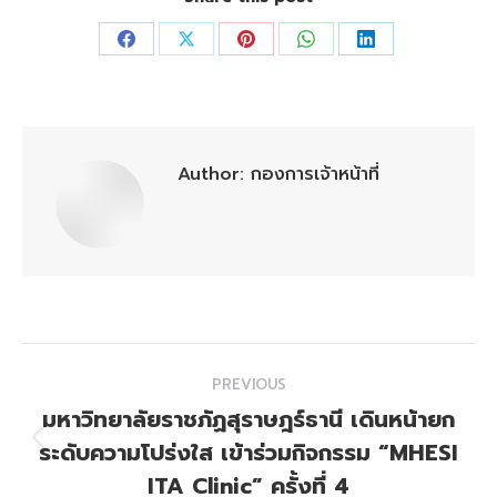
Share
Share
Share
Share
Share
on
on
on
on
on
Facebook
X
Pinterest
WhatsApp
LinkedIn
Author:
กองการเจ้าหน้าที่
Post
PREVIOUS
navigation
มหาวิทยาลัยราชภัฏสุราษฎร์ธานี เดินหน้ายก
ระดับความโปร่งใส เข้าร่วมกิจกรรม “MHESI
Previous
post:
ITA Clinic” ครั้งที่ 4