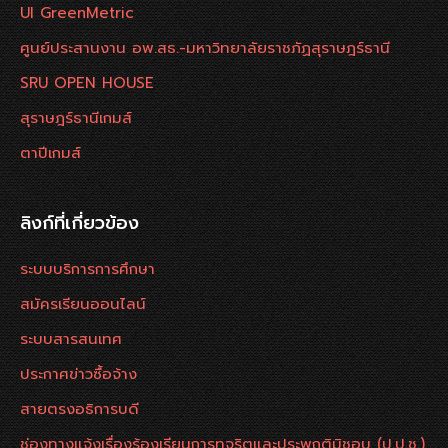
UI GreenMetric
ศูนย์ประสานงาน อพ.สธ.-มหาวิทยาลัยราชภัฏสุราษฎร์ธานี
SRU OPEN HOUSE
สุราษฎร์ธานีเกมส์
ตาปีเกมส์
ลิงก์ที่เกี่ยวข้อง
ระบบบริการการศึกษา
สมัครเรียนออนไลน์
ระบบสารสนเทศ
ประกาศข่าวซื้อจ้าง
สายตรงอธิการบดี
ช่องทางแจ้งเรื่องร้องเรียนการทุจริตและประพฤติมิชอบ (ป.ป.ช.)