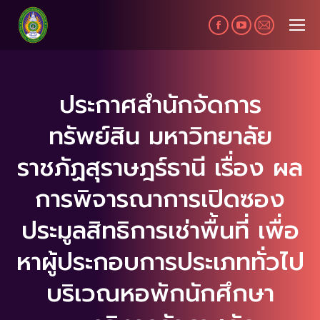
Facebook
YouTube
Mail
page
page
page
opens
opens
opens
in
in
in
ประกาศสำนักจัดการ
new
new
new
ทรัพย์สิน มหาวิทยาลัย
window
window
window
ราชภัฏสุราษฎร์ธานี เรื่อง ผล
การพิจารณาการเปิดซอง
ประมูลสิทธิการเช่าพื้นที่ เพื่อ
หาผู้ประกอบการประเภททั่วไป
บริเวณหอพักนักศึกษา