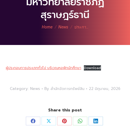
มหาวิทยาลัยราชภัฏ
สุราษฎร์ธานี
You are here:
Home
News
ประกา…
ผู้ประกอบการประเภททั่วไป บริเวณหอพักนักศึกษา
Download
Category:
News
By
สำนักจัดการทรัพย์สิน
22 มิถุนายน, 2026
Share this post
Share
Share
Share
Share
Share