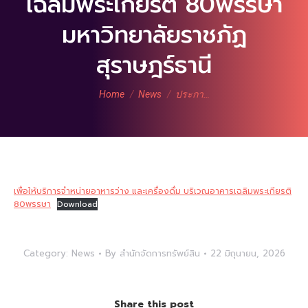
เฉลิมพระเกียรติ 80พรรษา
มหาวิทยาลัยราชภัฏ
สุราษฎร์ธานี
You are here:
Home
News
ประกา…
เพื่อให้บริการจำหน่ายอาหารว่าง และเครื่องดื่ม บริเวณอาคารเฉลิมพระเกียรติ
80พรรษา
Download
Category:
News
By
สำนักจัดการทรัพย์สิน
22 มิถุนายน, 2026
Share this post