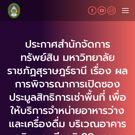
Facebook
YouTube
Mail
page
page
page
opens
opens
opens
in
in
in
ประกาศสำนักจัดการ
new
new
new
ทรัพย์สิน มหาวิทยาลัย
window
window
window
ราชภัฏสุราษฎร์ธานี เรื่อง ผล
การพิจารณาการเปิดซอง
ประมูลสิทธิการเช่าพื้นที่ เพื่อ
ให้บริการจำหน่ายอาหารว่าง
และเครื่องดื่ม บริเวณอาคาร