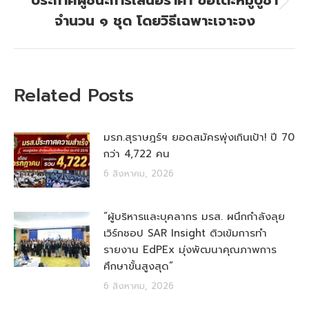
ประกาศผู้ชนะการเสนอราคา ซื้อโต๊ะหมู่บูชา
Next
จำนวน ๑ ชุด โดยวิธีเฉพาะเจาะจง
post:
Related Posts
มรภ.สุราษฎร์ฯ ยอดสมัครพุ่งเกินเป้า! ปี 70
กว่า 4,722 คน
6 สิงหาคม, 2026
“ผู้บริหารและบุคลากร มรส. ผนึกกำลังลุย
เวิร์กชอป SAR Insight ติวเข้มการทำ
รายงาน EdPEx มุ่งพัฒนาคุณภาพการ
ศึกษาขั้นสูงสุด”
6 สิงหาคม, 2026