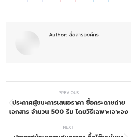
Share
Share
Share
Share
Share
on
on
on
on
on
Facebook
X
Pinterest
WhatsApp
LinkedIn
Author:
สื่อสารองค์กร
Post
PREVIOUS
navigation
ประกาศผู้ชนะการเสนอราคา ซื้อกระดาษถ่าย
Previous
เอกสาร จำนวน 500 รีม โดยวิธีเฉพาะเจาะจง
post:
NEXT