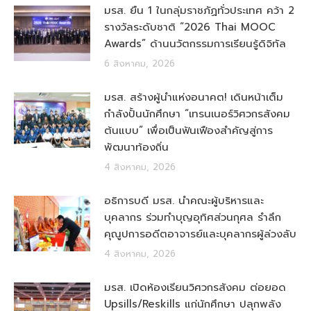
มรส. ยืน 1 ในกลุ่มราชภัฏทั่วประเทศ คว้า 2
รางวัลระดับชาติ “2026 Thai MOOC
Awards” ด้านนวัตกรรมการเรียนรู้ดิจิทัล
6 สิงหาคม, 2026
มรส. สร้างผู้นำแห่งอนาคต! เดินหน้าเต็ม
กำลังปั้นนักศึกษา “เทรนเนอร์วิศวกรสังคม
ต้นแบบ” เพื่อเป็นฟันเฟืองสำคัญสู่การ
พัฒนาท้องถิ่น
4 สิงหาคม, 2026
อธิการบดี มรส. นำคณะผู้บริหารและ
บุคลากร ร่วมทำบุญอุทิศส่วนกุศล รำลึก
คุณูปการอดีตอาจารย์และบุคลากรผู้ล่วงลับ
4 สิงหาคม, 2026
มรส. เปิดห้องเรียนวิศวกรสังคม ต่อยอด
Upsills/Reskills แก่นักศึกษา ปลุกพลัง