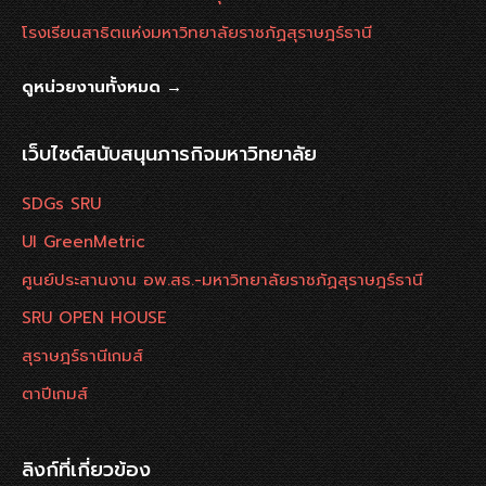
โรงเรียนสาธิตแห่งมหาวิทยาลัยราชภัฏสุราษฎร์ธานี
ดูหน่วยงานทั้งหมด →
เว็บไซต์สนับสนุนภารกิจมหาวิทยาลัย
SDGs SRU
UI GreenMetric
ศูนย์ประสานงาน อพ.สธ.-มหาวิทยาลัยราชภัฏสุราษฎร์ธานี
SRU OPEN HOUSE
สุราษฎร์ธานีเกมส์
ตาปีเกมส์
ลิงก์ที่เกี่ยวข้อง