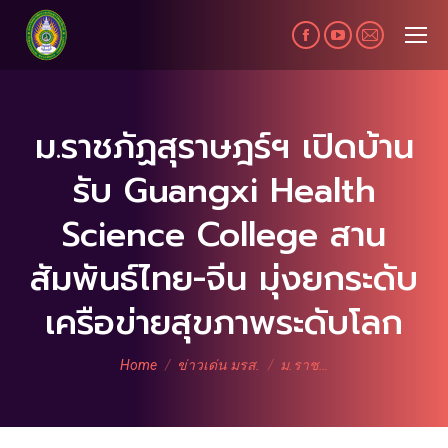
Facebook
YouTube
Mail
page
page
page
opens
opens
opens
in
in
in
ม.ราชภัฏสุราษฎร์ฯ เปิดบ้าน
new
new
new
รับ Guangxi Health
window
window
window
Science College สาน
สัมพันธ์ไทย-จีน มุ่งยกระดับ
เครือข่ายสุขภาพระดับโลก
You are here:
Home
ข่าวเด่น มรส.
ม.ราช…