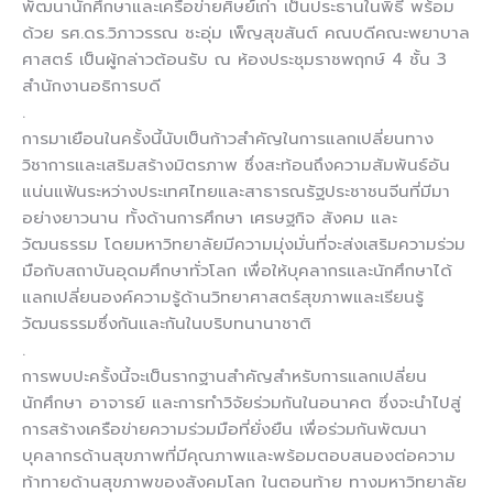
พัฒนานักศึกษาและเครือข่ายศิษย์เก่า เป็นประธานในพิธี พร้อม
ด้วย รศ.ดร.วิภาวรรณ ชะอุ่ม เพ็ญสุขสันต์ คณบดีคณะพยาบาล
ศาสตร์ เป็นผู้กล่าวต้อนรับ ณ ห้องประชุมราชพฤกษ์ 4 ชั้น 3
สำนักงานอธิการบดี
.
การมาเยือนในครั้งนี้นับเป็นก้าวสำคัญในการแลกเปลี่ยนทาง
วิชาการและเสริมสร้างมิตรภาพ ซึ่งสะท้อนถึงความสัมพันธ์อัน
แน่นแฟ้นระหว่างประเทศไทยและสาธารณรัฐประชาชนจีนที่มีมา
อย่างยาวนาน ทั้งด้านการศึกษา เศรษฐกิจ สังคม และ
วัฒนธรรม โดยมหาวิทยาลัยมีความมุ่งมั่นที่จะส่งเสริมความร่วม
มือกับสถาบันอุดมศึกษาทั่วโลก เพื่อให้บุคลากรและนักศึกษาได้
แลกเปลี่ยนองค์ความรู้ด้านวิทยาศาสตร์สุขภาพและเรียนรู้
วัฒนธรรมซึ่งกันและกันในบริบทนานาชาติ
.
การพบปะครั้งนี้จะเป็นรากฐานสำคัญสำหรับการแลกเปลี่ยน
นักศึกษา อาจารย์ และการทำวิจัยร่วมกันในอนาคต ซึ่งจะนำไปสู่
การสร้างเครือข่ายความร่วมมือที่ยั่งยืน เพื่อร่วมกันพัฒนา
บุคลากรด้านสุขภาพที่มีคุณภาพและพร้อมตอบสนองต่อความ
ท้าทายด้านสุขภาพของสังคมโลก ในตอนท้าย ทางมหาวิทยาลัย