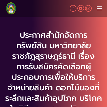
Facebook
YouTube
Mail
page
page
page
opens
opens
opens
in
in
in
ประกาศสำนักจัดการ
new
new
new
ทรัพย์สิน มหาวิทยาลัย
window
window
window
ราชภัฏสุราษฎร์ธานี เรื่อง
การรับสมัครคัดเลือกผู้
ประกอบการเพื่อให้บริการ
จำหน่ายสินค้า ดอกไม้ของที่
ระลึกและสินค้าอุปโภค บริโภค