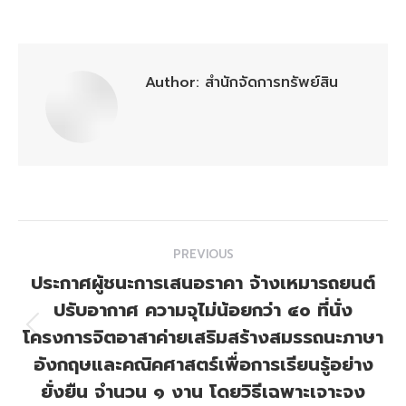
on
on
on
on
on
Facebook
X
Pinterest
WhatsApp
LinkedIn
Author:
สำนักจัดการทรัพย์สิน
Post
PREVIOUS
navigation
ประกาศผู้ชนะการเสนอราคา จ้างเหมารถยนต์
ปรับอากาศ ความจุไม่น้อยกว่า ๔๐ ที่นั่ง
โครงการจิตอาสาค่ายเสริมสร้างสมรรถนะภาษา
Previous
post:
อังกฤษและคณิคศาสตร์เพื่อการเรียนรู้อย่าง
ยั่งยืน จำนวน ๑ งาน โดยวิธีเฉพาะเจาะจง