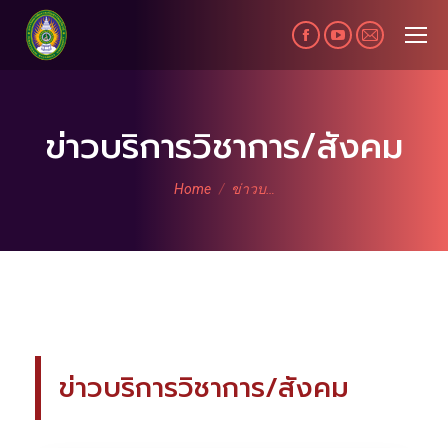
Facebook
YouTube
Mail
page
page
page
opens
opens
opens
in
in
in
ข่าวบริการวิชาการ/สังคม
new
new
new
You are here:
window
window
window
Home
ข่าวบ…
ข่าวบริการวิชาการ/สังคม