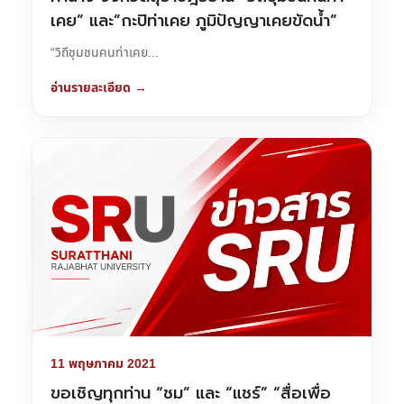
เคย” และ”กะปิท่าเคย ภูมิปัญญาเคยขัดน้ำ”
“วิถีชุมชนคนท่าเคย...
อ่านรายละเอียด →
11 พฤษภาคม 2021
ขอเชิญทุกท่าน “ชม” และ “แชร์” “สื่อเพื่อ