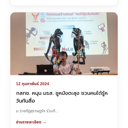
12 กุมภาพันธ์ 2024
กสทช. หนุน มรส. ชูหนังตะลุง ชวนคนใต้รู้ห
วันทันสื่อ
ม.ราชภัฏสุราษฎร์ฯ ร่วมกั...
อ่านรายละเอียด →