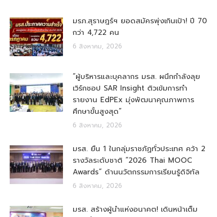
มรภ.สุราษฎร์ฯ ยอดสมัครพุ่งเกินเป้า! ปี 70
กว่า 4,722 คน
6 สิงหาคม, 2026
“ผู้บริหารและบุคลากร มรส. ผนึกกำลังลุย
เวิร์กชอป SAR Insight ติวเข้มการทำ
รายงาน EdPEx มุ่งพัฒนาคุณภาพการ
ศึกษาขั้นสูงสุด”
6 สิงหาคม, 2026
มรส. ยืน 1 ในกลุ่มราชภัฏทั่วประเทศ คว้า 2
รางวัลระดับชาติ “2026 Thai MOOC
Awards” ด้านนวัตกรรมการเรียนรู้ดิจิทัล
6 สิงหาคม, 2026
มรส. สร้างผู้นำแห่งอนาคต! เดินหน้าเต็ม