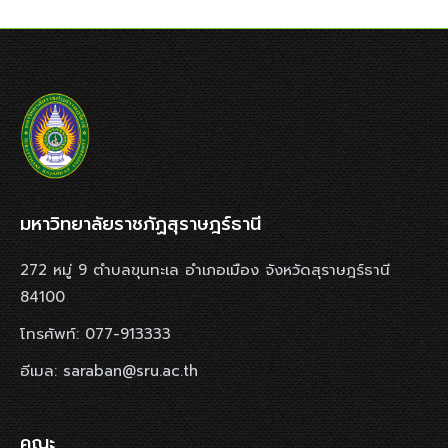
มหาวิทยาลัยราชภัฏสุราษฎร์ธานี
272 หมู่ 9 ตำบลขุนทะเล อำเภอเมือง จังหวัดสุราษฎร์ธานี
84100
โทรศัพท์: 077-913333
อีเมล: saraban@sru.ac.th
คณะ