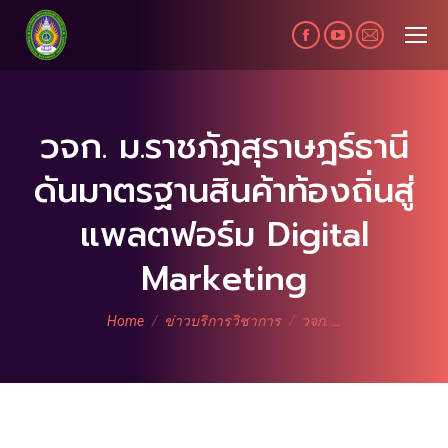
Facebook
YouTube
Mail
page
page
page
opens
opens
opens
in
in
in
วจก. ม.ราชภัฏสุราษฎร์ธานี
new
new
new
ดันมาตรฐานสินค้าท้องถิ่นสู่
window
window
window
แพลตฟอร์ม Digital
Marketing
You are here:
Home
ข่าวบริการวิชาการ
วจก. …