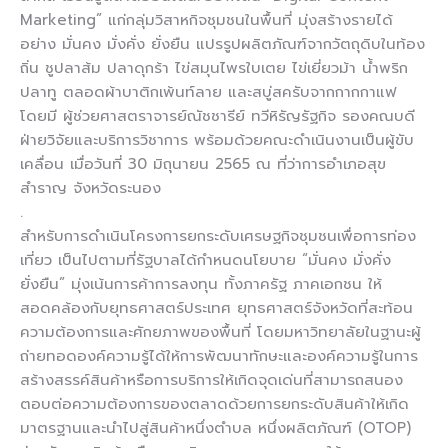
Marketing” แก่กลุ่มวิสาหกิจชุมชนในพื้นที่ มุ่งสร้างรายได้
อย่าง มั่นคง มั่งคั่ง ยั่งยืน แปรรูปผลิตภัณฑ์จากวัตถุดิบในท้อง
ถิ่น ชูปลาส้ม ปลาดุกร้า ไข่สมุนไพรใบเตย ไข่เยี่ยวม้า น้ำพริก
ปลาทู ตลอดผ้าบาติกเพ้นท์ลาย และสบู่สครับจากกากกาแฟ
โดยมี ผู้ช่วยศาสตราจารย์ณัชชารีย์ ทวีหิรัญรัฐกิจ รองคณบดี
ฝ่ายวิจัยและบริการวิชาการ พร้อมด้วยคณะดำเนินงานเป็นผู้ขับ
เคลื่อน เมื่อวันที่ 30 มิถุนายน 2565 ณ ที่ว่าการอำเภอสุข
สำราญ จังหวัดระนอง
.
สำหรับการดำเนินโครงการยกระดับเศรษฐกิจชุมชนเพื่อการท่อง
เที่ยว เป็นไปตามที่รัฐบาลได้กำหนดนโยบาย “มั่นคง มั่งคั่ง
ยั่งยืน” มุ่งเน้นการค้าการลงทุน ทั้งภาครัฐ ภาคเอกชน ให้
สอดคล้องกับยุทธศาสตร์ประเทศ ยุทธศาสตร์จังหวัดที่สะท้อน
ความต้องการและศักยภาพของพื้นที่ โดยมหาวิทยาลัยในฐานะผู้
ถ่ายทอดองค์ความรู้ได้ให้การพัฒนาทักษะและองค์ความรู้ในการ
สร้างสรรค์สินค้าหรือการบริการให้เกิดจุดเด่นที่สามารถสนอง
ตอบต่อความต้องการของตลาดด้วยการยกระดับสินค้าให้เกิด
มาตรฐานและนำไปสู่สินค้าหนึ่งตําบล หนึ่งผลิตภัณฑ์ (OTOP)