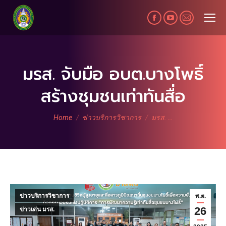
Facebook
YouTube
Mail
page
page
page
opens
opens
opens
in
in
in
มรส. จับมือ อบต.บางโพธิ์
new
new
new
สร้างชุมชนเท่าทันสื่อ
window
window
window
You are here:
Home
ข่าวบริการวิชาการ
มรส. …
ข่าวบริการวิชาการ
พ.ย.
26
ข่าวเด่น มรส.