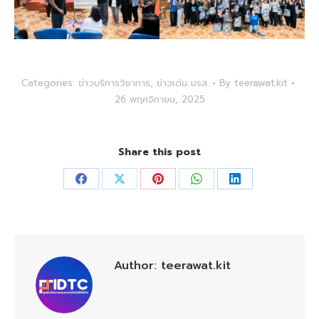
Categories:
ข่าวบริการวิชาการ
,
ข่าวเด่น มรส.
By
teerawat.kit
26 พฤศจิกายน, 2025
Share this post
Share
Share
Share
Share
Share
on
on
on
on
on
Facebook
X
Pinterest
WhatsApp
LinkedIn
Author:
teerawat.kit