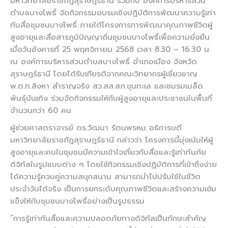
มหาวิทยาลัยราชภัฏสุราษฎร์ธานี ร่วมกับ องค์การบริหารส่วน
ตำบลบางโพธิ์ จัดกิจกรรมอบรมเชิงปฏิบัติการพัฒนาความรู้เท่า
ทันสื่อชุมชนบางโพธิ์ ภายใต้โครงการการพัฒนาคุณภาพชีวิตผู้
สูงอายุและสื่อสารภูมิปัญญาถิ่นชุมชนบางโพธิ์เพื่อความยั่งยืน
เมื่อวันอังคารที่ 25 พฤศจิกายน 2568 เวลา 8.30 – 16.30 น.
ณ องค์การบริหารส่วนตำบลบางโพธิ์ อำเภอเมือง จังหวัด
สุราษฎร์ธานี โดยได้รับเกียรติจากคณะวิทยากรผู้เชี่ยวชาญ
พ.ต.ท.สิงหา สำราญจริง สว.สส.สภ.ขุนทะเล และชมรมเมล็ด
พันธุ์บันเทิง ร่วมจัดกิจกรรมให้กับผู้สูงอายุและประชาชนในพื้นที่
จำนวนกว่า 60 คน
ผู้ช่วยศาสตราจารย์ ดร.วัฒนา รัตนพรหม อธิการบดี
มหาวิทยาลัยราชภัฏสุราษฎร์ธานี กล่าวว่า โครงการนี้มุ่งเน้นให้ผู้
สูงอายุและคนในชุมชนมีความเข้าใจเกี่ยวกับสื่อและรู้เท่าทันภัย
ดิจิทัลในรูปแบบต่าง ๆ โดยใช้กิจกรรมเชิงปฏิบัติการที่เข้าถึงง่าย
ได้ความรู้ควบคู่ความสนุกสนาน สามารถนำไปปรับใช้ในชีวิต
ประจำวันได้จริง เป็นการยกระดับคุณภาพชีวิตและสร้างความเข้ม
แข็งให้กับชุมชนบางโพธิ์อย่างเป็นรูปธรรม
“การรู้เท่าทันสื่อและความปลอดภัยทางดิจิทัลเป็นทักษะสำคัญ