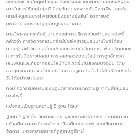
ของประชาชนในยุคปัจจุบัน กิจกรรมนี้ช่วยเพิ่มความมั่นใจให้ผู้สูง
อายุในการใช้เทคโนโลยี ป้องกันตนเองจากภัยมิจฉาชีพ และส่ง
เสริมให้ชุมชนบางโพธิ์เข้มแข็งอย่างยั่งยืน” อธิการบดี
มหาวิทยาลัยราชภัฏสุราษฎร์ธานี กล่าว
นายไพศาล กระสินธุ์ นายกองค์การบริหารส่วนตำบลบางโพธิ์
กล่าวว่า การจัดกิจกรรมครั้งนี้ช่วยให้ชาวชุมชนบางโพธิ์ได้รับ
ความรู้และได้แลกเปลี่ยนประสบการณ์กับวิทยากร เพื่อเสริมทักษะ
ในการรับมือข่าวปลอม การหลอกลวงออนไลน์ การถูกชักชวน
เล่นพนันและภัยจากออนไลน์ที่มักเกิดขึ้นในสังคมปัจจุบัน โดย
ชาวชุมชนสามารถนำทักษะด้านความรู้เท่าทันสื่อไปใช้ในชีวิตประจำ
วันได้อย่างแน่นอน
ทั้งนี้ กิจกรรมอบรมเชิงปฏิบัติการพัฒนาความรู้เท่าทันสื่อชุมชน
บางโพธิ์
แบ่งกลุ่มเป็นฐานความรู้ 5 ฐาน ได้แก่
ฐานที่ 1 รู้จักสื่อ วิทยากรโดย ผู้ช่วยศาสตราจารย์ ดร.ทัศนาวดี
แก้วสนิท อาจารย์ประจำสาขาวิชานิเทศศาสตร์ คณะวิทยาการ
จัดการ มหาวิทยาลัยราชภัฏสุราษฎร์ธานี