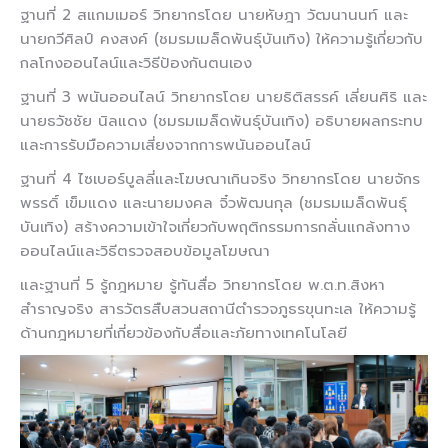
ฐานที่ 2 สแกมเมอร์ วิทยากรโดย นายหัษฎา วัฒนานนท์ และ
นายกวีศิลป์ คงสงค์ (ชมรมเมล็ดพันธุ์บันเทิง) ให้ความรู้เกี่ยวกับ
กลโกงออนไลน์และวิธีป้องกันตนเอง
ฐานที่ 3 พนันออนไลน์ วิทยากรโดย นายธิติสรรค์ เลี่ยนศิริ และ
นายธวัชชัย นิลแดง (ชมรมเมล็ดพันธุ์บันเทิง) อธิบายผลกระทบ
และการรับมือความเสี่ยงจากการพนันออนไลน์
ฐานที่ 4 ไซเบอร์บูลลี่และโฆษณาเกินจริง วิทยากรโดย นายจักร
พรรดิ์ เข็มแดง และนายมงคล จิ๋วพัฒนกุล (ชมรมเมล็ดพันธุ์
บันเทิง) สร้างความเข้าใจเกี่ยวกับพฤติกรรมการกลั่นแกล้งทาง
ออนไลน์และวิธีตรวจสอบข้อมูลโฆษณา
และฐานที่ 5 รู้กฎหมาย รู้ทันสื่อ วิทยากรโดย พ.ต.ท.สิงหา
สำราญจริง สารวัตรสืบสวนสถานีตำรวจภูธรขุนทะเล ให้ความรู้
ด้านกฎหมายที่เกี่ยวข้องกับสื่อและภัยทางเทคโนโลยี