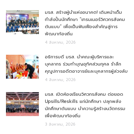
มรส. สร้างผู้นำแห่งอนาคต! เดินหน้าเต็ม
กำลังปั้นนักศึกษา “เทรนเนอร์วิศวกรสังคม
ต้นแบบ” เพื่อเป็นฟันเฟืองสำคัญสู่การ
พัฒนาท้องถิ่น
4 สิงหาคม, 2026
อธิการบดี มรส. นำคณะผู้บริหารและ
บุคลากร ร่วมทำบุญอุทิศส่วนกุศล รำลึก
คุณูปการอดีตอาจารย์และบุคลากรผู้ล่วงลับ
4 สิงหาคม, 2026
มรส. เปิดห้องเรียนวิศวกรสังคม ต่อยอด
Upsills/Reskills แก่นักศึกษา ปลุกพลัง
นักศึกษาต้นแบบ นำความรู้สร้างนวัตกรรม
เพื่อพัฒนาท้องถิ่น
3 สิงหาคม, 2026