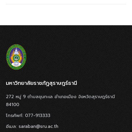
มหาวิทยาลัยราชภัฏสุราษฎร์ธานี
272 หมู่ 9 ตำบลขุนทะเล อำเภอเมือง จังหวัดสุราษฎร์ธานี
84100
โทรศัพท์: 077-913333
อีเมล: saraban@sru.ac.th