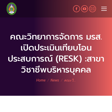
Facebook
YouTube
Mail
page
page
page
opens
opens
opens
in
in
in
คณะวิทยาการจัดการ มรส.
new
new
new
เปิดประเมินเทียบโอน
window
window
window
ประสบการณ์ (RESK) :สาขา
วิชาชีพบริหารบุคคล
You are here:
Home
News
คณะวิ…