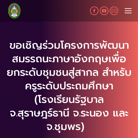
Facebook
YouTube
Mail
page
page
page
opens
opens
opens
in
in
in
ขอเชิญร่วมโครงการพัฒนา
new
new
new
สมรรถนะภาษาอังกฤษเพื่อ
window
window
window
ยกระดับชุมชนสู่สากล สำหรับ
ครูระดับประถมศึกษา
(โรงเรียนรัฐบาล
จ.สุราษฎร์ธานี จ.ระนอง และ
จ.ชุมพร)
You are here: