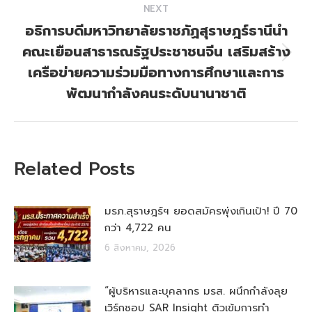
NEXT
อธิการบดีมหาวิทยาลัยราชภัฏสุราษฎร์ธานีนำ
คณะเยือนสาธารณรัฐประชาชนจีน เสริมสร้าง
Next
เครือข่ายความร่วมมือทางการศึกษาและการ
post:
พัฒนากำลังคนระดับนานาชาติ
Related Posts
มรภ.สุราษฎร์ฯ ยอดสมัครพุ่งเกินเป้า! ปี 70
กว่า 4,722 คน
6 สิงหาคม, 2026
“ผู้บริหารและบุคลากร มรส. ผนึกกำลังลุย
เวิร์กชอป SAR Insight ติวเข้มการทำ