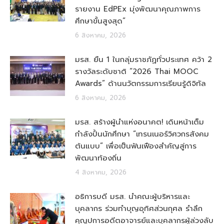
รายงาน EdPEx มุ่งพัฒนาคุณภาพการ
ศึกษาขั้นสูงสุด”
6 สิงหาคม, 2026
มรส. ยืน 1 ในกลุ่มราชภัฏทั่วประเทศ คว้า 2
รางวัลระดับชาติ “2026 Thai MOOC
Awards” ด้านนวัตกรรมการเรียนรู้ดิจิทัล
6 สิงหาคม, 2026
มรส. สร้างผู้นำแห่งอนาคต! เดินหน้าเต็ม
กำลังปั้นนักศึกษา “เทรนเนอร์วิศวกรสังคม
ต้นแบบ” เพื่อเป็นฟันเฟืองสำคัญสู่การ
พัฒนาท้องถิ่น
4 สิงหาคม, 2026
อธิการบดี มรส. นำคณะผู้บริหารและ
บุคลากร ร่วมทำบุญอุทิศส่วนกุศล รำลึก
คุณูปการอดีตอาจารย์และบุคลากรผู้ล่วงลับ