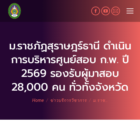
Facebook
YouTube
Mail
page
page
page
opens
opens
opens
in
in
in
ม.ราชภัฏสุราษฎร์ธานี ดำเนิน
new
new
new
การบริหารศูนย์สอบ ก.พ. ปี
window
window
window
2569 รองรับผู้มาสอบ
28,000 คน ทั่วทั้งจังหวัด
You are here:
Home
ข่าวบริการวิชาการ
ม.ราช…