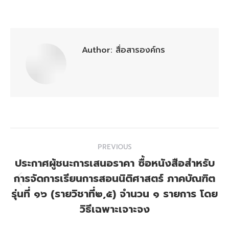
on
on
on
on
on
Facebook
X
Pinterest
WhatsApp
LinkedIn
Author:
สื่อสารองค์กร
Post
PREVIOUS
navigation
ประกาศผู้ชนะการเสนอราคา ซื้อหนังสือสำหรับ
การจัดการเรียนการสอนนิติศาสตร์ ภาคบัณฑิต
Previous
รุ่นที่ ๑๖ (รายวิชาที่๒,๕) จำนวน ๑ รายการ โดย
post:
วิธีเฉพาะเจาะจง